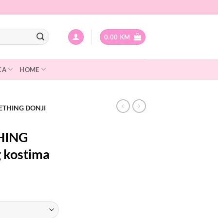
0.00
KM
CA
HOME
ETHING DONJI
HING
g kostima
urrent
rice
: