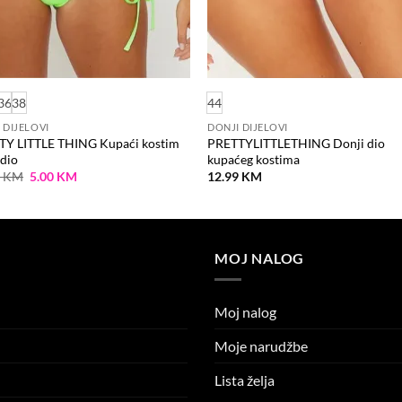
36
38
44
 DIJELOVI
DONJI DIJELOVI
TY LITTLE THING Kupaći kostim
PRETTYLITTLETHING Donji dio
 dio
kupaćeg kostima
Original
Current
9
KM
5.00
KM
12.99
KM
price
price
was:
is:
12.99 KM.
5.00 KM.
MOJ NALOG
Moj nalog
Moje narudžbe
Lista želja