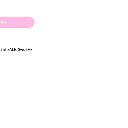
.
.00 KM.
paćeg kostima količina
RPU
timi
,
SALE
,
Sve
,
SVE