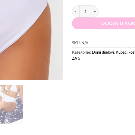
12.99 KM
5
PRETTYLITTLETHING Donji dio ku
DODAJ U KO
SKU:
N/A
Kategorije:
Donji dijelovi
,
Kupaći kos
ZA 5