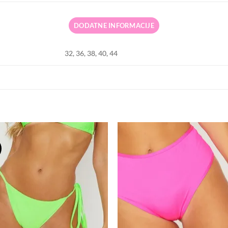
DODATNE INFORMACIJE
32, 36, 38, 40, 44
Dodaj
Do
na
n
listu
li
želja
že