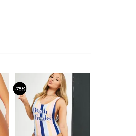
-75%
daj
Dodaj
a
na
stu
listu
lja
želja