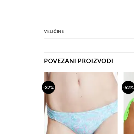
VELIČINE
POVEZANI PROIZVODI
-37%
-62%
Dodaj
Dodaj
na
na
listu
listu
želja
želja