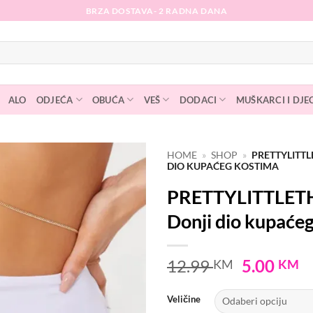
BRZA DOSTAVA- 2 RADNA DANA
ALO
ODJEĆA
OBUĆA
VEŠ
DODACI
MUŠKARCI I DJE
HOME
»
SHOP
»
PRETTYLITTL
DIO KUPAĆEG KOSTIMA
Dodaj
PRETTYLITTLET
na
listu
Donji dio kupaće
želja
Original
C
12.99
5.00
KM
KM
price
p
was:
is
Veličine