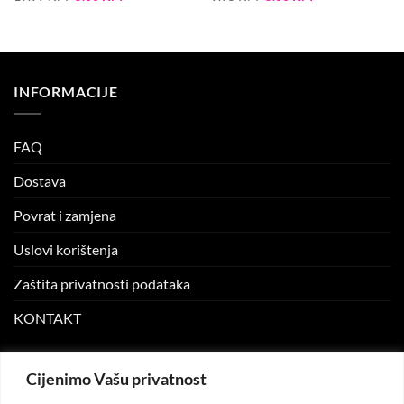
price
price
price
price
was:
is:
was:
is:
19.99 KM.
5.00 KM.
9.95 KM.
5.00 KM.
INFORMACIJE
FAQ
Dostava
Povrat i zamjena
Uslovi korištenja
Zaštita privatnosti podataka
KONTAKT
MOJ NALOG
Cijenimo Vašu privatnost