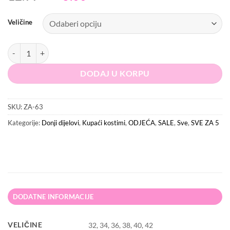
price
price
was:
is:
Veličine
12.99 KM.
5.00 KM.
PRETTY LITTLE THING Kupaći kostim donji dio količina
DODAJ U KORPU
SKU:
ZA-63
Kategorije:
Donji dijelovi
,
Kupaći kostimi
,
ODJEĆA
,
SALE
,
Sve
,
SVE ZA 5
DODATNE INFORMACIJE
VELIČINE
32, 34, 36, 38, 40, 42