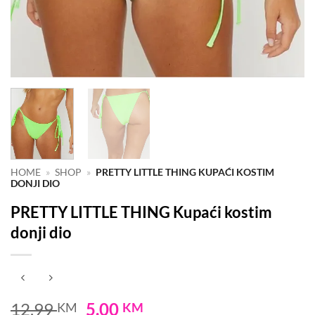
HOME
»
SHOP
»
PRETTY LITTLE THING KUPAĆI KOSTIM
DONJI DIO
PRETTY LITTLE THING Kupaći kostim
donji dio
Original
Current
12.99
5.00
KM
KM