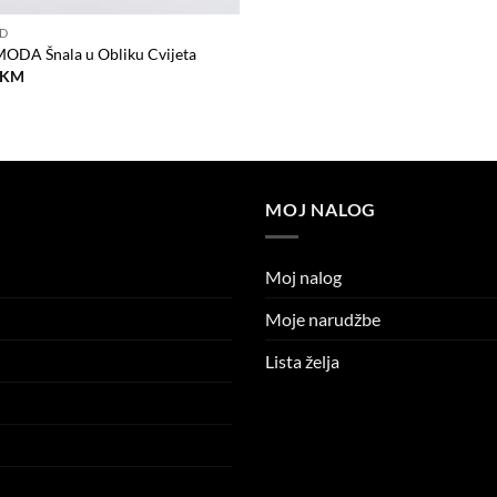
D
ODA Šnala u Obliku Cvijeta
KM
MOJ NALOG
Moj nalog
Moje narudžbe
Lista želja