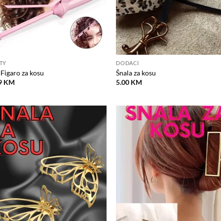
TY
DODACI
 Figaro za kosu
Šnala za kosu
9
KM
5.00
KM
Dodaj
D
na
listu
l
želja
ž