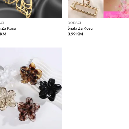
CI
DODACI
a Za Kosu
Šnala Za Kosu
KM
3.99
KM
Dodaj
na
listu
želja