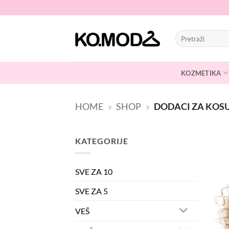
Skip
to
content
Pretraži:
KOZMETIKA
HOME
»
SHOP
»
DODACI ZA KOS
KATEGORIJE
SVE ZA 10
SVE ZA 5
VEŠ