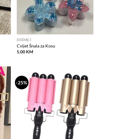
DODACI
Cvijet Šnala za Kosu
5.00
KM
-25%
odaj
Dodaj
na
na
istu
listu
elja
želja