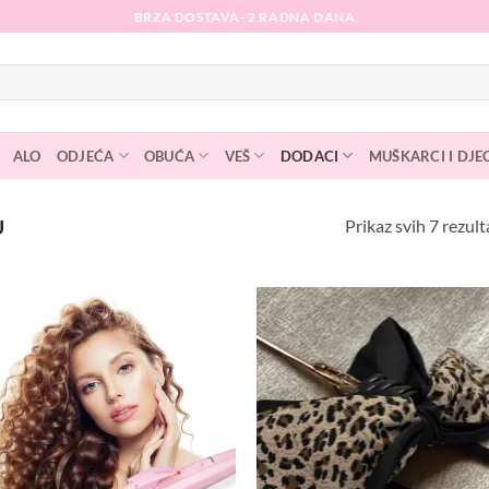
BRZA DOSTAVA- 2 RADNA DANA
ALO
ODJEĆA
OBUĆA
VEŠ
DODACI
MUŠKARCI I DJE
Prikaz svih 7 rezult
U
Dodaj
D
na
listu
l
želja
ž