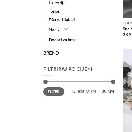
Extenzije
Torbe
Ešarpe i šalovi
DODA
Šnal
Nakit
3.99
Dodaci za kosu
BREND
FILTRIRAJ PO CIJENI
Minimalna
Maksimalna
Cijena:
0 KM
—
30 KM
FILTER
cijena
cijena