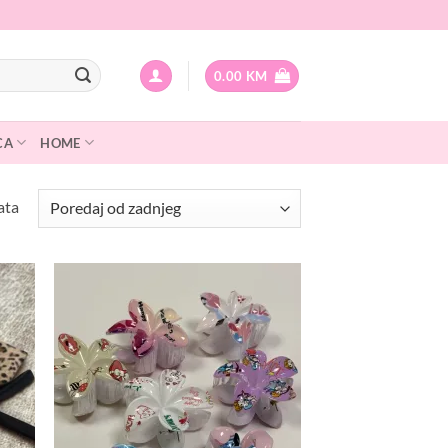
0.00
KM
CA
HOME
Sorted
ata
by
latest
odaj
Dodaj
na
na
istu
listu
elja
želja