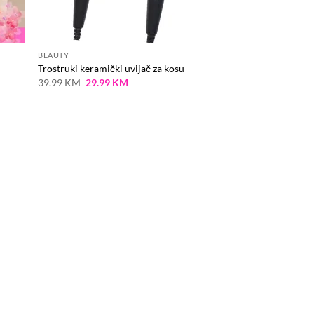
BEAUTY
Trostruki keramički uvijač za kosu
Original
Current
39.99
KM
29.99
KM
price
price
was:
is:
39.99 KM.
29.99 KM.