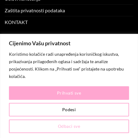
Zaštita privatnosti podataka
KONTAKT
MOJ NALOG
Cijenimo Vašu privatnost
Koristimo kolačiće radi unapređenja korisničkog iskustva,
Moj nalog
prikazivanja prilagođenih oglasa i sadržaja te analize
posjećenosti. Klikom na „Prihvati sve“ pristajete na upotrebu
Moje narudžbe
kolačića.
Lista želja
Prihvati sve
© 2026
KO.MODA
. Sva prava zadržana.
Podesi
Odbaci sve