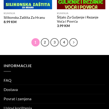
KUHINJA
KUHINJA
Šiljalo Za Guljenje i Rezanje
Silikonska Zaštita Za Hranu
Voća i Povrća
8.99
KM
3.99
KM
1
2
3
4
INFORMACIJE
FAQ
Dostava
Povrat i zamjena
Uslovi korištenja