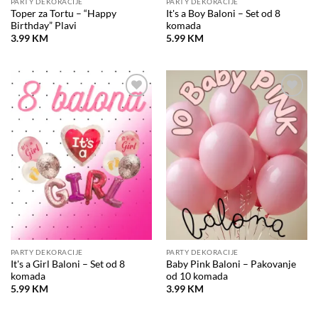
PARTY DEKORACIJE
PARTY DEKORACIJE
Toper za Tortu – “Happy
It's a Boy Baloni – Set od 8
Birthday” Plavi
komada
3.99
KM
5.99
KM
Dodaj
Dodaj
na
na
listu
listu
želja
želja
PARTY DEKORACIJE
PARTY DEKORACIJE
It's a Girl Baloni – Set od 8
Baby Pink Baloni – Pakovanje
komada
od 10 komada
5.99
KM
3.99
KM