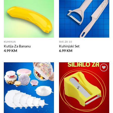
želja
želja
KUHINJA
SVE ZA 10
Kutija Za Bananu
Kuhinjski Set
4.99
KM
6.99
KM
Dodaj
Dodaj
na
na
listu
listu
želja
želja