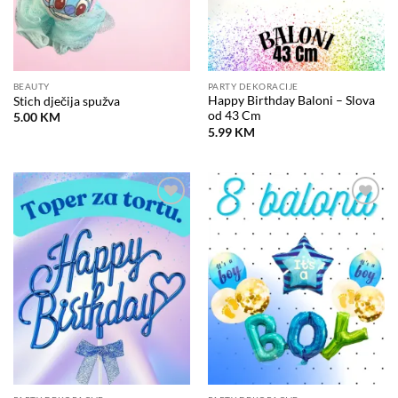
BEAUTY
PARTY DEKORACIJE
Happy Birthday Baloni – Slova
Stich dječija spužva
od 43 Cm
5.00
KM
5.99
KM
Dodaj
Dodaj
na
na
listu
listu
želja
želja