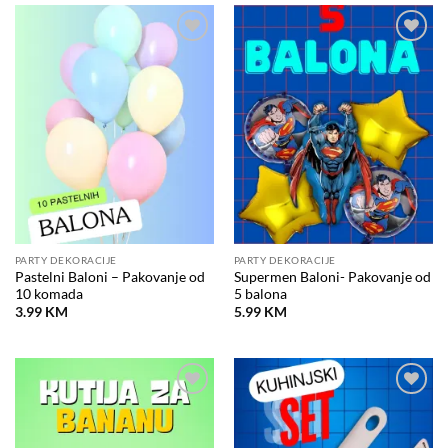
Dodaj
Dodaj
na
na
listu
listu
želja
želja
PARTY DEKORACIJE
PARTY DEKORACIJE
Pastelni Baloni – Pakovanje od
Supermen Baloni- Pakovanje od
10 komada
5 balona
3.99
KM
5.99
KM
Dodaj
Dodaj
na
na
listu
listu