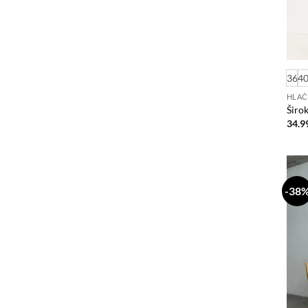
36
4
HLAČ
Širo
34.9
-38