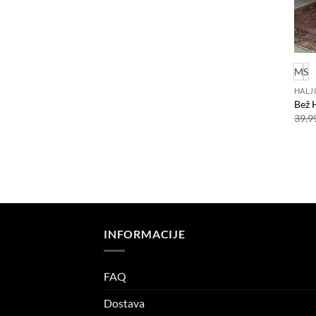
M
S
HALJ
Bež 
39.9
INFORMACIJE
FAQ
Dostava