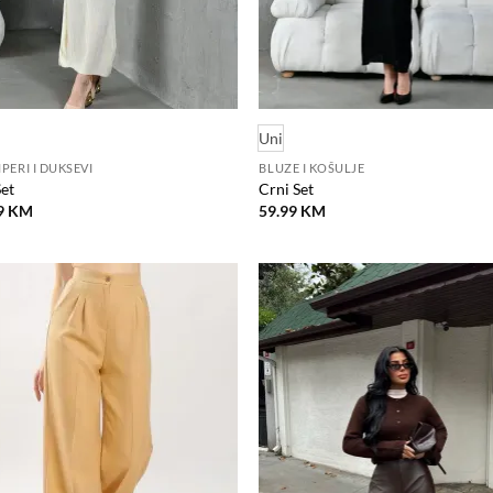
Uni
PERI I DUKSEVI
BLUZE I KOŠULJE
Set
Crni Set
9
KM
59.99
KM
Dodaj
D
na
listu
l
želja
ž