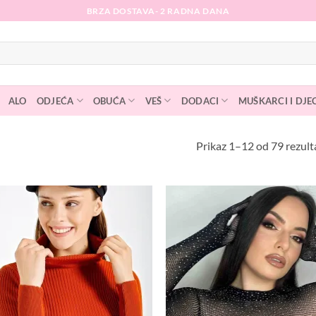
BRZA DOSTAVA- 2 RADNA DANA
ALO
ODJEĆA
OBUĆA
VEŠ
DODACI
MUŠKARCI I DJE
Prikaz 1–12 od 79 rezult
Dodaj
D
na
listu
l
želja
ž