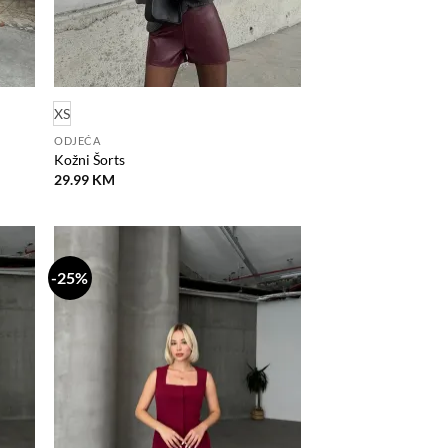
XS
ODJEĆA
Kožni Šorts
29.99
KM
-25%
odaj
Dodaj
na
na
istu
listu
elja
želja