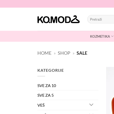
Skip
to
content
Pretraži:
KOZMETIKA
HOME
»
SHOP
»
SALE
KATEGORIJE
SVE ZA 10
SVE ZA 5
VEŠ