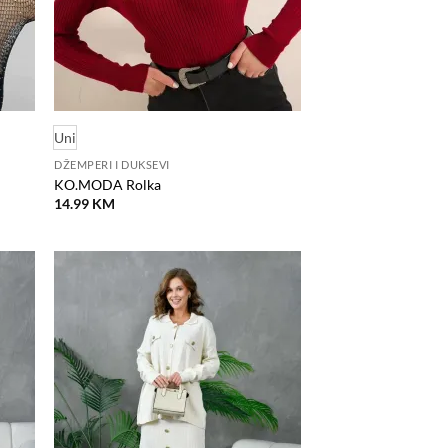
Uni
DŽEMPERI I DUKSEVI
KO.MODA Rolka
14.99
KM
odaj
Dodaj
na
na
istu
listu
elja
želja