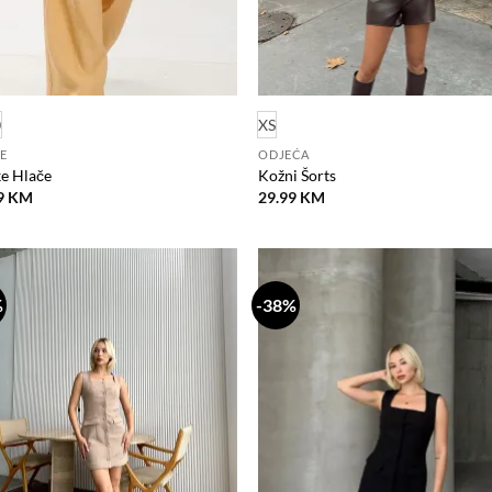
0
XS
E
ODJEĆA
ke Hlače
Kožni Šorts
9
KM
29.99
KM
%
-38%
Dodaj
D
na
listu
l
želja
ž