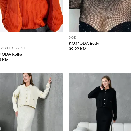
BODI
KO.MODA Body
39.99
KM
PERI I DUKSEVI
MODA Rolka
9
KM
Dodaj
D
na
listu
l
želja
ž