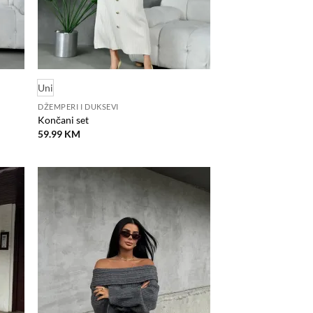
Uni
DŽEMPERI I DUKSEVI
Končani set
59.99
KM
odaj
Dodaj
na
na
istu
listu
elja
želja