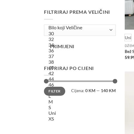
FILTRIRAJ PREMA VELIČINI
Uni
DŽEM
PRIMIJENI
Bež 
59.9
FILTRIRAJ PO CIJENI
Minimalna
Maksimalna
Cijena:
0 KM
—
140 KM
FILTER
cijena
cijena