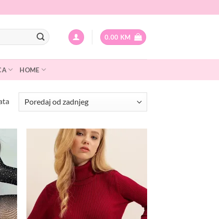
0.00
KM
CA
HOME
Sorted
ata
by
latest
odaj
Dodaj
na
na
istu
listu
elja
želja