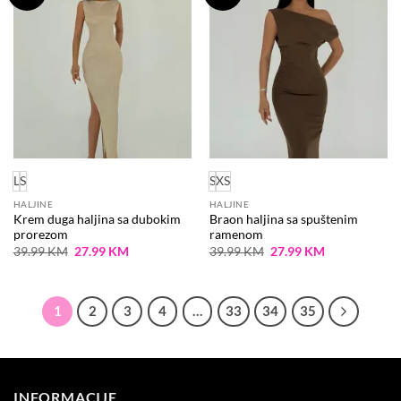
na
na
listu
listu
želja
želja
L
S
S
XS
HALJINE
HALJINE
Krem duga haljina sa dubokim
Braon haljina sa spuštenim
prorezom
ramenom
Original
Current
Original
Current
39.99
KM
27.99
KM
39.99
KM
27.99
KM
price
price
price
price
was:
is:
was:
is:
39.99 KM.
27.99 KM.
39.99 KM.
27.99 KM.
1
2
3
4
…
33
34
35
INFORMACIJE