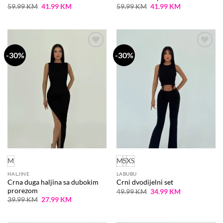
Original
Current
Original
Current
59.99
KM
41.99
KM
59.99
KM
41.99
KM
price
price
price
price
was:
is:
was:
is:
59.99 KM.
41.99 KM.
59.99 KM.
41.99 KM.
-30%
-30%
Dodaj
Dodaj
na
na
listu
listu
želja
želja
M
M
S
XS
HALJINE
LABUBU
Crna duga haljina sa dubokim
Crni dvodijelni set
prorezom
Original
Current
49.99
KM
34.99
KM
price
price
Original
Current
39.99
KM
27.99
KM
was:
is:
price
price
49.99 KM.
34.99 KM.
was:
is:
39.99 KM.
27.99 KM.