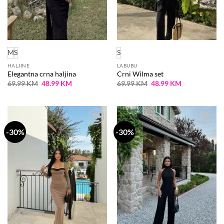
M
S
S
HALJINE
LABUBU
Elegantna crna haljina
Crni Wilma set
Original
Current
Original
Current
69.99
KM
48.99
KM
69.99
KM
48.99
KM
price
price
price
price
was:
is:
was:
is:
69.99 KM.
48.99 KM.
69.99 KM.
48.99 KM.
-30%
-30%
Dodaj
Dodaj
na
na
listu
listu
želja
želja