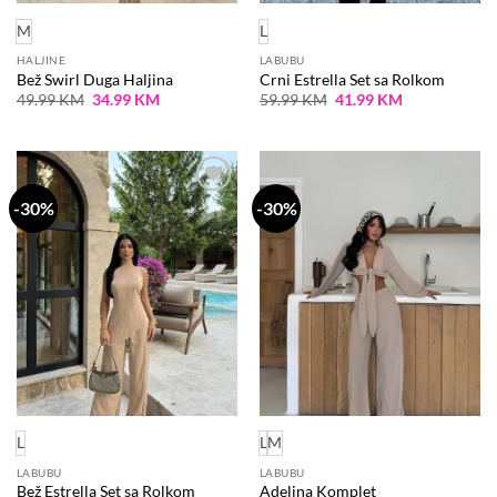
M
L
HALJINE
LABUBU
Bež Swirl Duga Haljina
Crni Estrella Set sa Rolkom
Original
Current
Original
Current
49.99
KM
34.99
KM
59.99
KM
41.99
KM
price
price
price
price
was:
is:
was:
is:
49.99 KM.
34.99 KM.
59.99 KM.
41.99 KM.
-30%
-30%
Dodaj
Dodaj
na
na
listu
listu
želja
želja
L
L
M
LABUBU
LABUBU
Bež Estrella Set sa Rolkom
Adelina Komplet