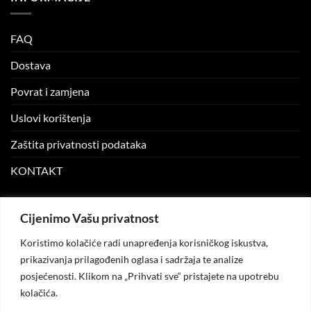
FAQ
Dostava
Povrat i zamjena
Uslovi korištenja
Zaštita privatnosti podataka
KONTAKT
MOJ NALOG
Cijenimo Vašu privatnost
Koristimo kolačiće radi unapređenja korisničkog iskustva,
Moj nalog
prikazivanja prilagođenih oglasa i sadržaja te analize
posjećenosti. Klikom na „Prihvati sve“ pristajete na upotrebu
Moje narudžbe
kolačića.
Lista želja