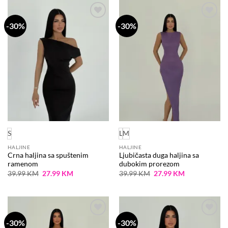
-30%
-30%
Dodaj
Dodaj
na
na
listu
listu
želja
želja
S
L
M
HALJINE
HALJINE
Crna haljina sa spuštenim
Ljubičasta duga haljina sa
ramenom
dubokim prorezom
Original
Current
Original
Current
39.99
KM
27.99
KM
39.99
KM
27.99
KM
price
price
price
price
was:
is:
was:
is:
39.99 KM.
27.99 KM.
39.99 KM.
27.99 KM.
-30%
-30%
Dodaj
Dodaj