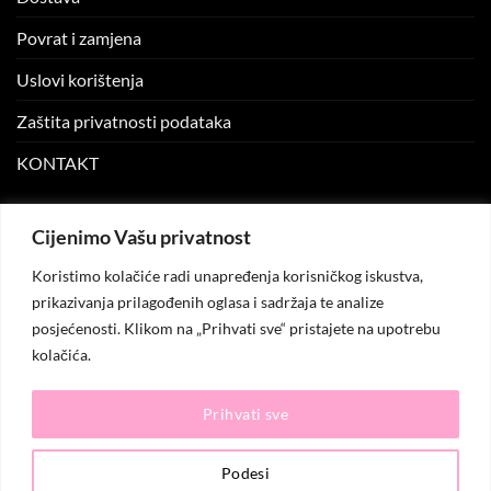
Povrat i zamjena
Uslovi korištenja
Zaštita privatnosti podataka
KONTAKT
MOJ NALOG
Cijenimo Vašu privatnost
Koristimo kolačiće radi unapređenja korisničkog iskustva,
Moj nalog
prikazivanja prilagođenih oglasa i sadržaja te analize
posjećenosti. Klikom na „Prihvati sve“ pristajete na upotrebu
Moje narudžbe
kolačića.
Lista želja
Prihvati sve
© 2026
KO.MODA
. Sva prava zadržana.
Podesi