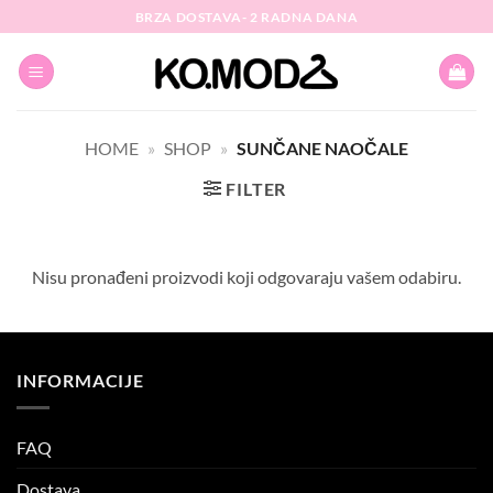
Skip
BRZA DOSTAVA- 2 RADNA DANA
to
content
HOME
»
SHOP
»
SUNČANE NAOČALE
FILTER
Nisu pronađeni proizvodi koji odgovaraju vašem odabiru.
INFORMACIJE
FAQ
Dostava