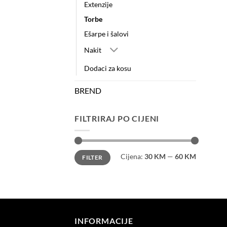
Extenzije
Torbe
Ešarpe i šalovi
Nakit
Dodaci za kosu
BREND
FILTRIRAJ PO CIJENI
Minimalna
Maksimalna
Cijena:
30 KM
—
60 KM
FILTER
cijena
cijena
INFORMACIJE