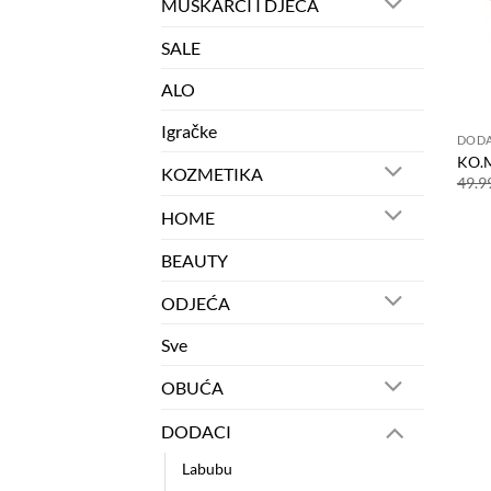
MUŠKARCI I DJECA
SALE
ALO
Igračke
DODA
KO.
KOZMETIKA
49.9
HOME
BEAUTY
ODJEĆA
Sve
OBUĆA
DODACI
Labubu