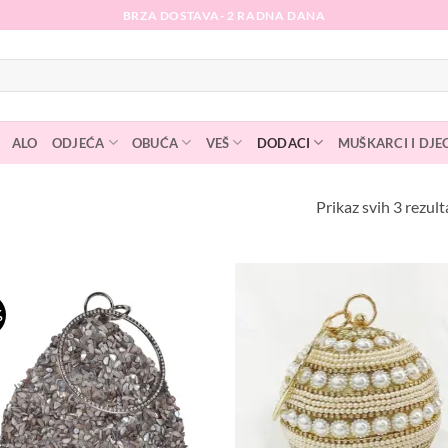
BRZA DOSTAVA- 2 RADNA DANA
ALO
ODJEĆA
OBUĆA
VEŠ
DODACI
MUŠKARCI I DJE
Prikaz svih 3 rezult
%
Dodaj
D
na
listu
l
želja
ž