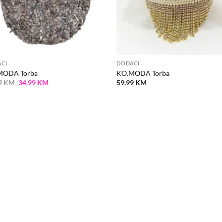
CI
DODACI
MODA Torba
KO.MODA Torba
Original
Current
9
KM
34.99
KM
59.99
KM
price
price
was:
is:
49.99 KM.
34.99 KM.