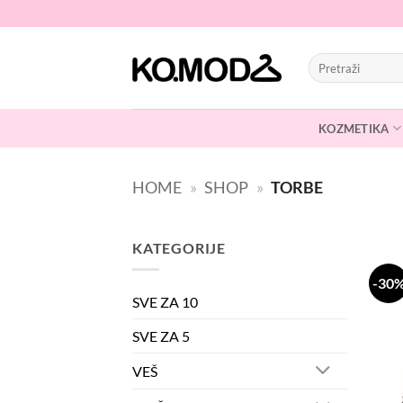
Skip
to
content
Pretraži:
KOZMETIKA
HOME
»
SHOP
»
TORBE
KATEGORIJE
-30
SVE ZA 10
SVE ZA 5
VEŠ