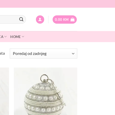
0.00
KM
CA
HOME
Sorted
ata
by
latest
odaj
Dodaj
na
na
istu
listu
elja
želja