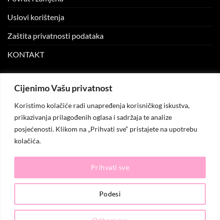
Uslovi korištenja
Zaštita privatnosti podataka
KONTAKT
MOJ NALOG
Cijenimo Vašu privatnost
Koristimo kolačiće radi unapređenja korisničkog iskustva,
Moj nalog
prikazivanja prilagođenih oglasa i sadržaja te analize
posjećenosti. Klikom na „Prihvati sve“ pristajete na upotrebu
Moje narudžbe
kolačića.
Lista želja
Prihvati sve
© 2026
KO.MODA
. Sva prava zadržana.
Podesi