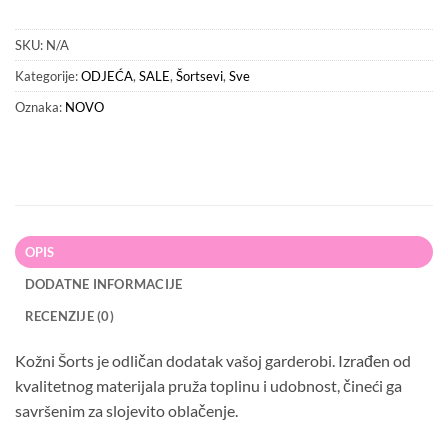
SKU:
N/A
Kategorije:
ODJEĆA
,
SALE
,
Šortsevi
,
Sve
Oznaka:
NOVO
OPIS
DODATNE INFORMACIJE
RECENZIJE (0)
Kožni Šorts je odličan dodatak vašoj garderobi. Izrađen od
kvalitetnog materijala pruža toplinu i udobnost, čineći ga
savršenim za slojevito oblačenje.