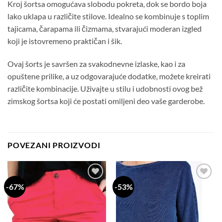
Kroj šortsa omogućava slobodu pokreta, dok se bordo boja
lako uklapa u različite stilove. Idealno se kombinuje s toplim
tajicama, čarapama ili čizmama, stvarajući moderan izgled
koji je istovremeno praktičan i šik.
Ovaj šorts je savršen za svakodnevne izlaske, kao i za
opuštene prilike, a uz odgovarajuće dodatke, možete kreirati
različite kombinacije. Uživajte u stilu i udobnosti ovog bež
zimskog šortsa koji će postati omiljeni deo vaše garderobe.
POVEZANI PROIZVODI
-67%
-53%
Dodaj
Dodaj
na
na
listu
listu
želja
želja