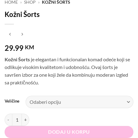
HOME
»
SHOP
»
KOŽNI ŠORTS
Kožni Šorts
29.99
KM
Kožni Šorts
je elegantan i funkcionalan komad odeće koji se
odlikuje visokim kvalitetom i udobnošću. Ovaj šorts je
savršen izbor za one koji žele da kombinuju moderan izgled
sa praktičnošću.
Veličine
Kožni Šorts količina
DODAJ U KORPU