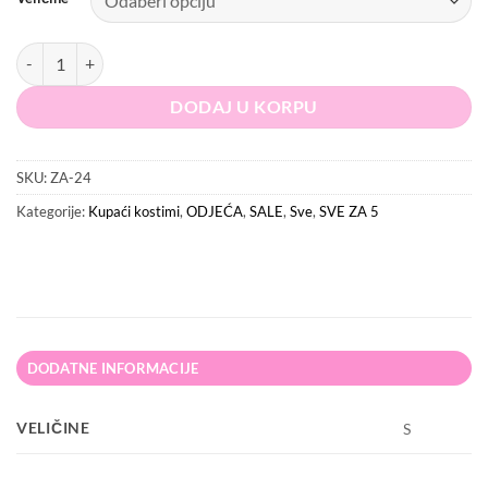
7.95 KM.
5.00 KM.
MANGO Kupaći količina
DODAJ U KORPU
SKU:
ZA-24
Kategorije:
Kupaći kostimi
,
ODJEĆA
,
SALE
,
Sve
,
SVE ZA 5
DODATNE INFORMACIJE
VELIČINE
S