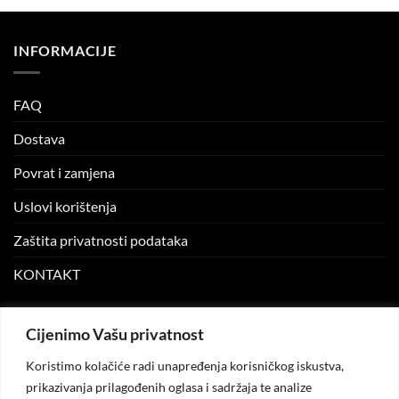
24.99 KM.
10.00 KM.
INFORMACIJE
FAQ
Dostava
Povrat i zamjena
Uslovi korištenja
Zaštita privatnosti podataka
KONTAKT
MOJ NALOG
Cijenimo Vašu privatnost
Koristimo kolačiće radi unapređenja korisničkog iskustva,
Moj nalog
prikazivanja prilagođenih oglasa i sadržaja te analize