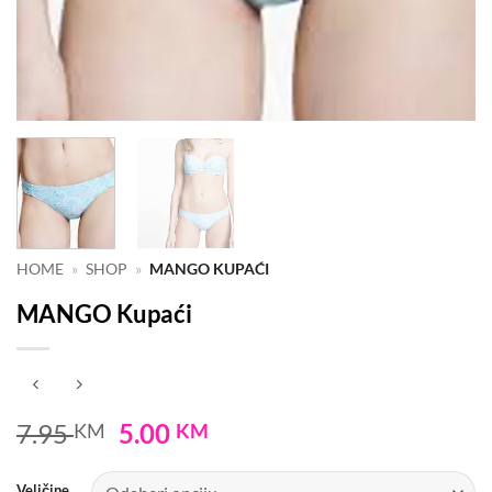
HOME
»
SHOP
»
MANGO KUPAĆI
MANGO Kupaći
Original
Current
7.95
5.00
KM
KM
price
price
was:
is:
Veličine