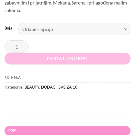
zabavnijim i prijatnijim. Mekana, šarena i prilagođena malim
rukama.
Boja
Stich dječija spužva količina
DODAJ U KORPU
SKU:
N/A
Kategorije:
BEAUTY
,
DODACI
,
SVE ZA 10
OPIS