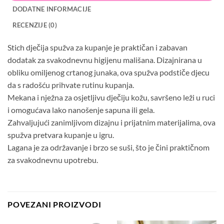
DODATNE INFORMACIJE
RECENZIJE (0)
Stich dječija spužva za kupanje je praktičan i zabavan
dodatak za svakodnevnu higijenu mališana. Dizajnirana u
obliku omiljenog crtanog junaka, ova spužva podstiče djecu
da s radošću prihvate rutinu kupanja.
Mekana i nježna za osjetljivu dječiju kožu, savršeno leži u ruci
i omogućava lako nanošenje sapuna ili gela.
Zahvaljujući zanimljivom dizajnu i prijatnim materijalima, ova
spužva pretvara kupanje u igru.
Lagana je za održavanje i brzo se suši, što je čini praktičnom
za svakodnevnu upotrebu.
POVEZANI PROIZVODI