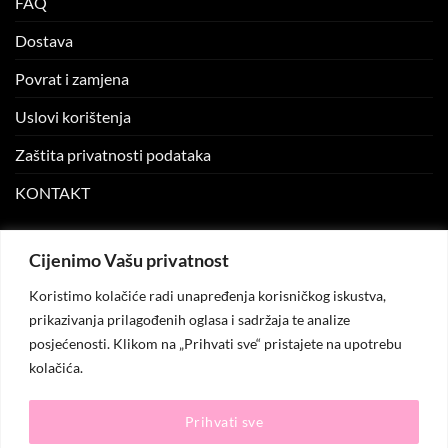
FAQ
Dostava
Povrat i zamjena
Uslovi korištenja
Zaštita privatnosti podataka
KONTAKT
MOJ NALOG
Cijenimo Vašu privatnost
Koristimo kolačiće radi unapređenja korisničkog iskustva,
Moj nalog
prikazivanja prilagođenih oglasa i sadržaja te analize
posjećenosti. Klikom na „Prihvati sve“ pristajete na upotrebu
Moje narudžbe
kolačića.
Lista želja
Prihvati sve
© 2026
KO.MODA
. Sva prava zadržana.