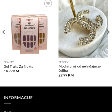
Dodaj
Dodaj
na
na
listu
listu
želja
želja
BEAUTY
BROŠEVI
Modni broš od nehrđajućeg
Gel Trake Za Nokte
čeliha
14.99
KM
29.99
KM
INFORMACIJE