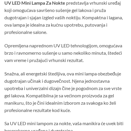
UV LED Mini Lampa Za Nokte
predstavlja vrhunski uređaj
koji omogućava savršeno sušenje gel lakova i pruža
dugotrajan i sjajan izgled vaših noktiju. Kompaktna i lagana,
ova lampa je idealna za kućnu upotrebu, putovanja i
profesionalne salone.
Opremljena naprednom UV LED tehnologijom, omogućava
brzo i ravnomerno sušenje u samo nekoliko minuta, štedeći
vam vreme i pružajući vrhunski rezultat.
Snažna, ali energetski štedljiva, ova mini lampa obezbeđuje
dugotrajan učinak i dugovečnost. Njena jednostavna
upotreba i univerzalni dizajn čine je pogodnom za sve vrste
gel lakova. Kompatibilna je sa većinom proizvoda za gel
manikuru, što je čini idealnim izborom za svakoga ko želi
profesionalne rezultate kod kuće.
Sa UV LED mini lampom za nokte, vaša manikira će uvek biti
besprekorno urađena i dugotrajna.