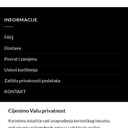
INFORMACIJE
FAQ
Dostava
Povrat i zamjena
Uslovi korištenja
Zaštita privatnosti podataka
KONTAKT
MOJ NALOG
Cijenimo Vašu privatnost
Koristimo kolačiće radi unapređenja korisničkog iskustva,
Moj nalog
prikazivanja prilagođenih oglasa i sadržaja te analize