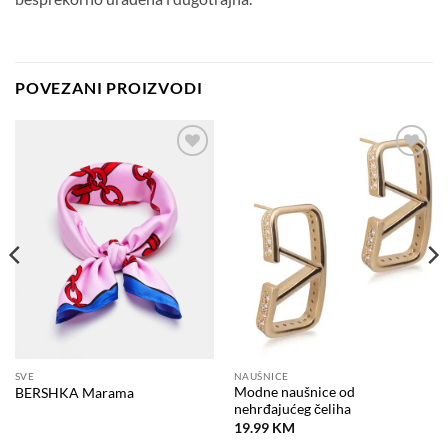
POVEZANI PROIZVODI
Dodaj
Dodaj
na
na
listu
listu
želja
želja
SVE
NAUŠNICE
Modne naušnice od
BERSHKA Marama
nehrđajućeg čeliha
19.99
KM