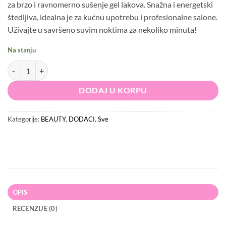
za brzo i ravnomerno sušenje gel lakova. Snažna i energetski
štedljiva, idealna je za kućnu upotrebu i profesionalne salone.
Uživajte u savršeno suvim noktima za nekoliko minuta!
Na stanju
UV LED Mini Lampa Za Nokte količina
DODAJ U KORPU
Kategorije:
BEAUTY
,
DODACI
,
Sve
OPIS
RECENZIJE (0)