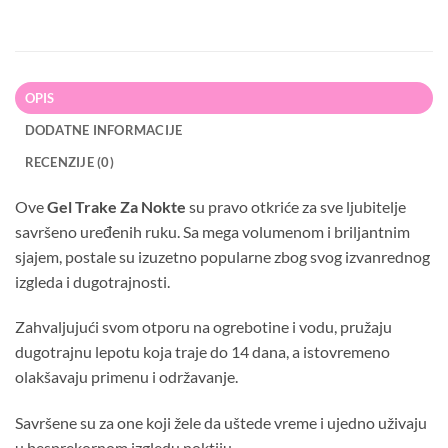
OPIS
DODATNE INFORMACIJE
RECENZIJE (0)
Ove
Gel Trake Za Nokte
su pravo otkriće za sve ljubitelje
savršeno uređenih ruku. Sa mega volumenom i briljantnim
sjajem, postale su izuzetno popularne zbog svog izvanrednog
izgleda i dugotrajnosti.
Zahvaljujući svom otporu na ogrebotine i vodu, pružaju
dugotrajnu lepotu koja traje do 14 dana, a istovremeno
olakšavaju primenu i održavanje.
Savršene su za one koji žele da uštede vreme i ujedno uživaju
u besprekornom izgledu noktiju.