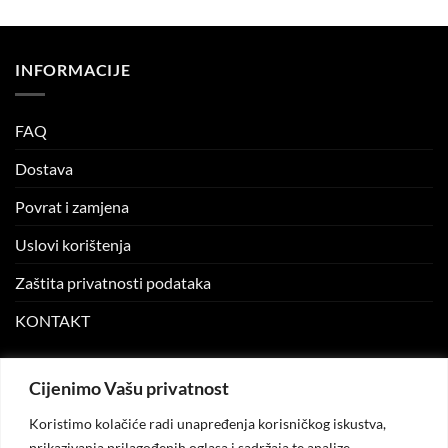
49.99 KM.
34.99 KM.
4.99 KM.
3.49 KM.
INFORMACIJE
FAQ
Dostava
Povrat i zamjena
Uslovi korištenja
Zaštita privatnosti podataka
KONTAKT
MOJ NALOG
Cijenimo Vašu privatnost
Koristimo kolačiće radi unapređenja korisničkog iskustva,
Moj nalog
prikazivanja prilagođenih oglasa i sadržaja te analize