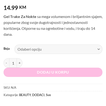
14.99
KM
Gel Trake Za Nokte
sa mega volumenom i briljantnim sjajem,
popularne zbog svoje dugotrajnosti i jednostavnosti
korišćenja. Otporne su na ogrebotine i vodu, i traju do 14
dana.
Boja
Gel Trake Za Nokte količina
DODAJ U KORPU
SKU:
N/A
Kategorije:
BEAUTY
,
DODACI
,
Sve