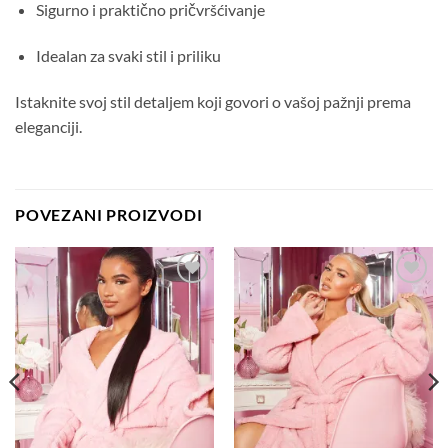
Sigurno i praktično pričvršćivanje
Idealan za svaki stil i priliku
Istaknite svoj stil detaljem koji govori o vašoj pažnji prema
eleganciji.
POVEZANI PROIZVODI
Dodaj
Dodaj
na
na
listu
listu
želja
želja