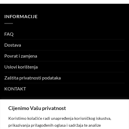
INFORMACIJE
FAQ
Dostava
Povrat i zamjena
Uslovi korištenja
Zaštita privatnosti podataka
KONTAKT
MOJ NALOG
Cijenimo Vašu privatnost
Koristimo kolačiće radi unapređenja korisničkog iskustva,
Moj nalog
prikazivanja prilagođenih oglasa i sadržaja te analize