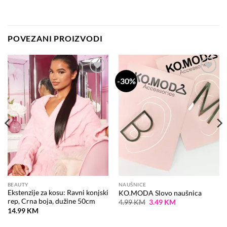
POVEZANI PROIZVODI
-30%
Dodaj
Dodaj
na
na
listu
listu
želja
želja
BEAUTY
NAUŠNICE
Ekstenzije za kosu: Ravni konjski
KO.MODA Slovo naušnica
rep, Crna boja, dužine 50cm
Original
Current
4.99
KM
3.49
KM
price
price
14.99
KM
was:
is:
4.99 KM.
3.49 KM.