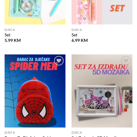
DJECA
DJECA
Set
Set
5.99
KM
6.99
KM
Dodaj
Dodaj
na
na
listu
listu
želja
želja
DJECA
DJECA