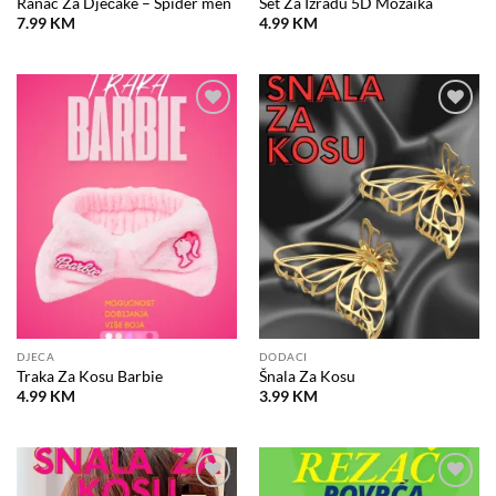
Ranac Za Dječake – Spider men
Set Za Izradu 5D Mozaika
7.99
KM
4.99
KM
Dodaj
Dodaj
na
na
listu
listu
želja
želja
DJECA
DODACI
Traka Za Kosu Barbie
Šnala Za Kosu
4.99
KM
3.99
KM