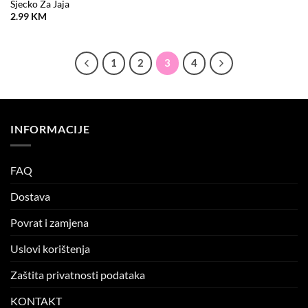
Sjecko Za Jaja
2.99
KM
1
2
3
4
INFORMACIJE
FAQ
Dostava
Povrat i zamjena
Uslovi korištenja
Zaštita privatnosti podataka
KONTAKT