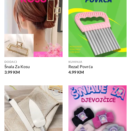
Dodaj
Dodaj
na
na
listu
listu
želja
želja
DODACI
KUHINJA
Šnala Za Kosu
Rezač Povrća
3.99
KM
4.99
KM
Dodaj
Dodaj
na
na
listu
listu
želja
želja