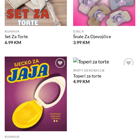
KUHINJA
DJECA
Set Za Torte
Šnale Za Djevojčice
6.99
KM
3.99
KM
PARTY DEKORACIJE
Dodaj
Dodaj
Toperi za torte
na
na
listu
listu
4.99
KM
želja
želja
KUHINJA