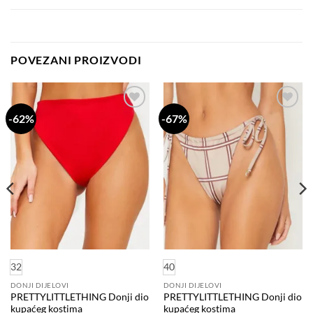
POVEZANI PROIZVODI
-62%
-67%
Dodaj
Dodaj
na
na
listu
listu
želja
želja
32
40
DONJI DIJELOVI
DONJI DIJELOVI
PRETTYLITTLETHING Donji dio
PRETTYLITTLETHING Donji dio
kupaćeg kostima
kupaćeg kostima