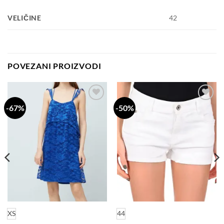
VELIČINE
42
POVEZANI PROIZVODI
-67%
-50%
Dodaj
Dodaj
na
na
listu
listu
želja
želja
XS
44