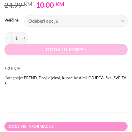
Original
Current
24.99
10.00
KM
KM
price
price
was:
is:
Veličine
24.99 KM.
10.00 KM.
MISSGUIDED Donji dio kupaćeg kostima količina
DODAJ U KORPU
SKU:
N/A
Kategorije:
BREND
,
Donji dijelovi
,
Kupaći kostimi
,
ODJEĆA
,
Sve
,
SVE ZA
5
DODATNE INFORMACIJE