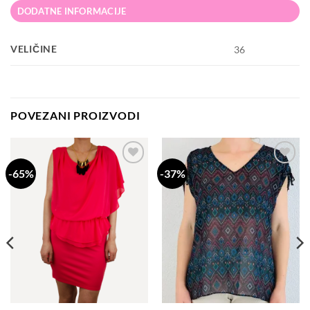
DODATNE INFORMACIJE
VELIČINE
36
POVEZANI PROIZVODI
-65%
-37%
Dodaj
Dodaj
na
na
listu
listu
želja
želja