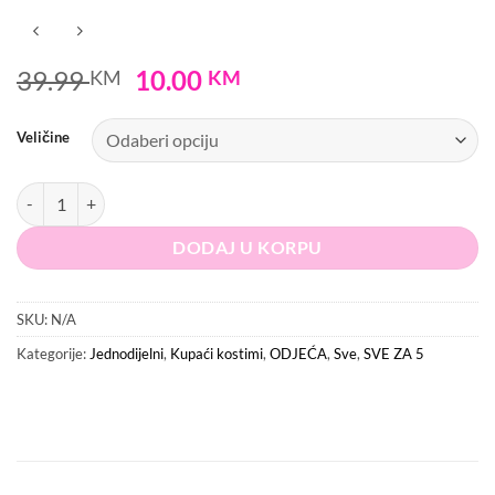
Original
Current
39.99
10.00
KM
KM
price
price
was:
is:
Veličine
39.99 KM.
10.00 KM.
MISSGUIDED Kupaći kostim količina
DODAJ U KORPU
SKU:
N/A
Kategorije:
Jednodijelni
,
Kupaći kostimi
,
ODJEĆA
,
Sve
,
SVE ZA 5