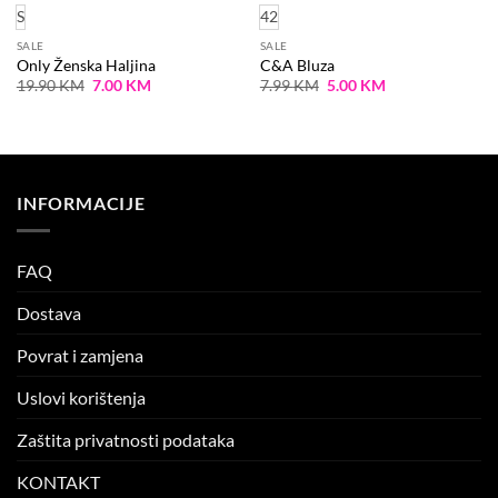
S
42
SALE
SALE
Only Ženska Haljina
C&A Bluza
Original
Current
Original
Current
19.90
KM
7.00
KM
7.99
KM
5.00
KM
price
price
price
price
was:
is:
was:
is:
19.90 KM.
7.00 KM.
7.99 KM.
5.00 KM.
INFORMACIJE
FAQ
Dostava
Povrat i zamjena
Uslovi korištenja
Zaštita privatnosti podataka
KONTAKT