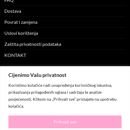
Dostava
Povrat i zamjena
Uslovi korištenja
Zaštita privatnosti podataka
KONTAKT
MOJ NALOG
Cijenimo Vašu privatnost
Koristimo kolačiće radi unapređenja korisničkog iskustva,
Moj nalog
prikazivanja prilagođenih oglasa i sadržaja te analize
posjećenosti. Klikom na „Prihvati sve“ pristajete na upotrebu
Moje narudžbe
kolačića.
Lista želja
Prihvati sve
© 2026
KO.MODA
. Sva prava zadržana.