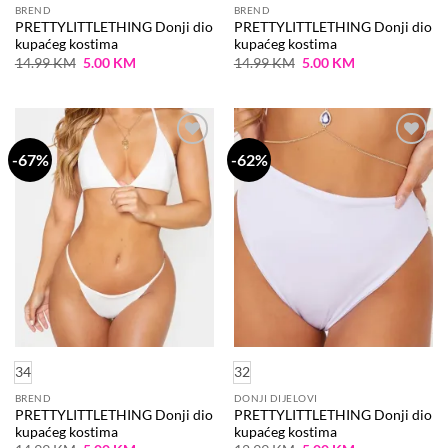
BREND
BREND
PRETTYLITTLETHING Donji dio
PRETTYLITTLETHING Donji dio
kupaćeg kostima
kupaćeg kostima
Original
Current
Original
Current
14.99
KM
5.00
KM
14.99
KM
5.00
KM
price
price
price
price
was:
is:
was:
is:
14.99 KM.
5.00 KM.
14.99 KM.
5.00 KM.
-67%
-62%
Dodaj
Dodaj
na
na
listu
listu
želja
želja
34
32
BREND
DONJI DIJELOVI
PRETTYLITTLETHING Donji dio
PRETTYLITTLETHING Donji dio
kupaćeg kostima
kupaćeg kostima