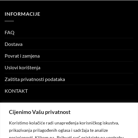
INFORMACIJE
FAQ
Dostava
Povrat i zamjena
Uslovi korištenja
Zaštita privatnosti podataka
KONTAKT
MOJ NALOG
Cijenimo Vašu privatnost
Koristimo kolačiće radi unapređenja korisničkog iskustva,
Moj nalog
prikazivanja prilagođenih oglasa i sadržaja te analize
posjećenosti. Klikom na „Prihvati sve“ pristajete na upotrebu