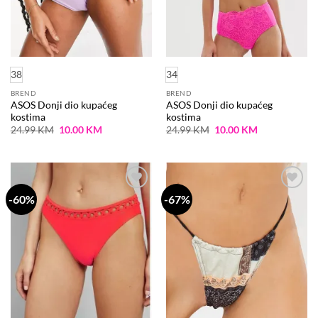
38
34
BREND
BREND
ASOS Donji dio kupaćeg
ASOS Donji dio kupaćeg
kostima
kostima
Original
Current
Original
Current
24.99
KM
10.00
KM
24.99
KM
10.00
KM
price
price
price
price
was:
is:
was:
is:
24.99 KM.
10.00 KM.
24.99 KM.
10.00 KM.
-60%
-67%
Dodaj
Dodaj
na
na
listu
listu
želja
želja