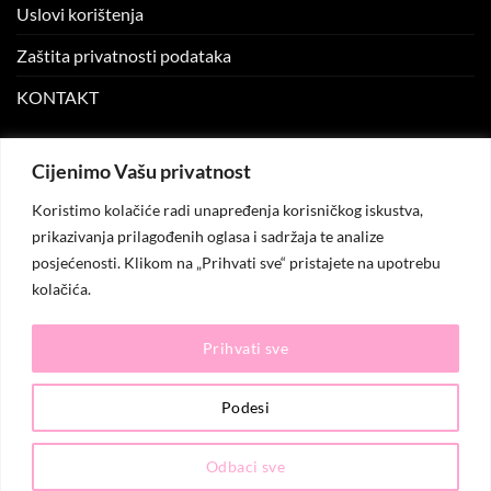
Uslovi korištenja
Zaštita privatnosti podataka
KONTAKT
MOJ NALOG
Cijenimo Vašu privatnost
Koristimo kolačiće radi unapređenja korisničkog iskustva,
Moj nalog
prikazivanja prilagođenih oglasa i sadržaja te analize
posjećenosti. Klikom na „Prihvati sve“ pristajete na upotrebu
Moje narudžbe
kolačića.
Lista želja
Prihvati sve
© 2026
KO.MODA
. Sva prava zadržana.
Podesi
Odbaci sve