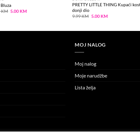
PRETTY LITTLE THING Kupaći kos
Bluza
donji dio
Original
Current
9
KM
5.00
KM
price
price
Original
Current
9.99
KM
5.00
KM
was:
is:
price
price
14.99 KM.
5.00 KM.
was:
is:
9.99 KM.
5.00 KM.
MOJ NALOG
Moj nalog
Moje narudžbe
Lista želja