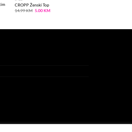
tim
CROPP Ženski Top
Original
Current
14.99
KM
5.00
KM
price
price
was:
is:
14.99 KM.
5.00 KM.