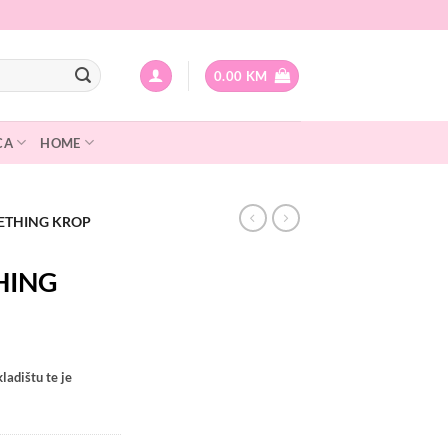
0.00
KM
CA
HOME
LETHING KROP
HING
ladištu te je