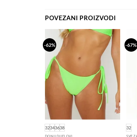
POVEZANI PROIZVODI
-62%
-67%
Dodaj
Dodaj
na
na
listu
listu
želja
želja
32
34
36
38
32
DONJI DIJELOVI
SVE Z