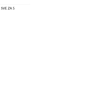
,
SVE ZA 5