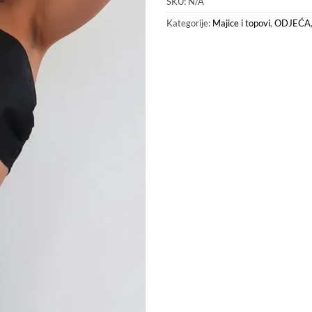
SKU:
N/A
Kategorije:
Majice i topovi
,
ODJEĆA