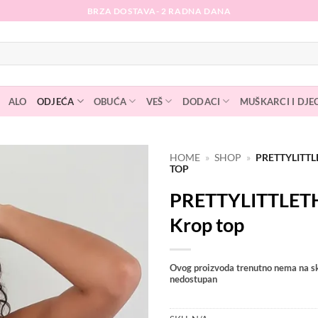
BRZA DOSTAVA- 2 RADNA DANA
ALO
ODJEĆA
OBUĆA
VEŠ
DODACI
MUŠKARCI I DJE
HOME
»
SHOP
»
PRETTYLITT
TOP
Dodaj
PRETTYLITTLET
na
listu
Krop top
želja
Ovog proizvoda trenutno nema na sk
nedostupan