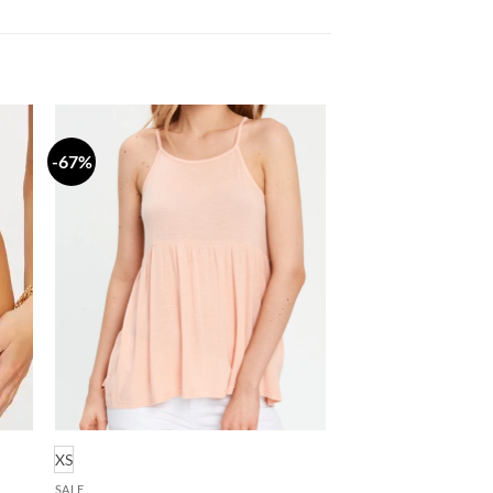
-67%
daj
Dodaj
a
na
stu
listu
lja
želja
XS
SALE