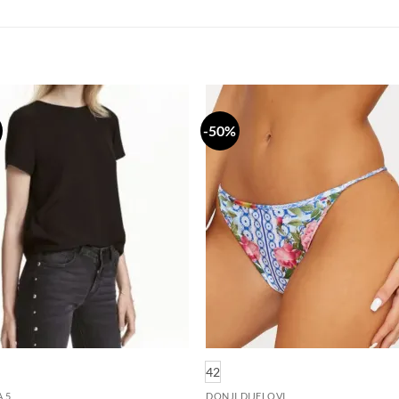
-50%
Dodaj
Do
na
n
listu
li
želja
že
42
A 5
DONJI DIJELOVI