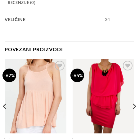
RECENZIJE (0)
VELIČINE
34
POVEZANI PROIZVODI
-67%
-65%
Dodaj
Dodaj
na
na
listu
listu
želja
želja