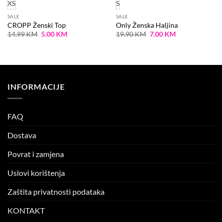
XS
S
SALE
SALE
CROPP Ženski Top
Only Ženska Haljina
Original
Current
Original
Current
14.99
KM
5.00
KM
19.90
KM
7.00
KM
price
price
price
price
was:
is:
was:
is:
14.99 KM.
5.00 KM.
19.90 KM.
7.00 KM.
INFORMACIJE
FAQ
Dostava
Povrat i zamjena
Uslovi korištenja
Zaštita privatnosti podataka
KONTAKT