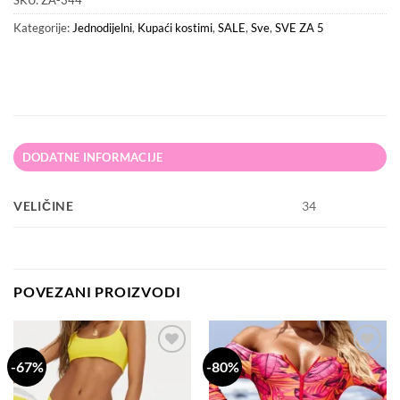
SKU:
ZA-344
Kategorije:
Jednodijelni
,
Kupaći kostimi
,
SALE
,
Sve
,
SVE ZA 5
DODATNE INFORMACIJE
VELIČINE
34
POVEZANI PROIZVODI
-67%
-80%
Dodaj
Dodaj
na
na
listu
listu