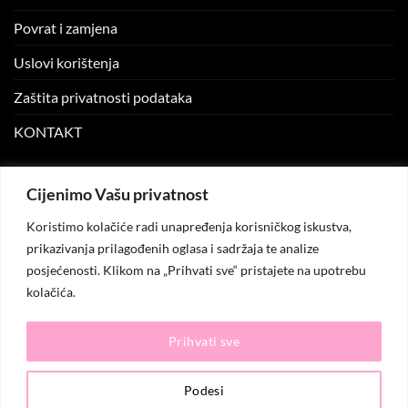
Povrat i zamjena
Uslovi korištenja
Zaštita privatnosti podataka
KONTAKT
MOJ NALOG
Cijenimo Vašu privatnost
Koristimo kolačiće radi unapređenja korisničkog iskustva,
Moj nalog
prikazivanja prilagođenih oglasa i sadržaja te analize
posjećenosti. Klikom na „Prihvati sve“ pristajete na upotrebu
Moje narudžbe
kolačića.
Lista želja
Prihvati sve
© 2026
KO.MODA
. Sva prava zadržana.
Podesi