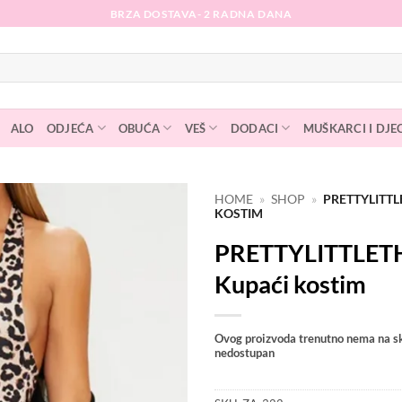
BRZA DOSTAVA- 2 RADNA DANA
ALO
ODJEĆA
OBUĆA
VEŠ
DODACI
MUŠKARCI I DJE
HOME
»
SHOP
»
PRETTYLITTL
KOSTIM
Dodaj
PRETTYLITTLET
na
listu
Kupaći kostim
želja
Ovog proizvoda trenutno nema na sk
nedostupan