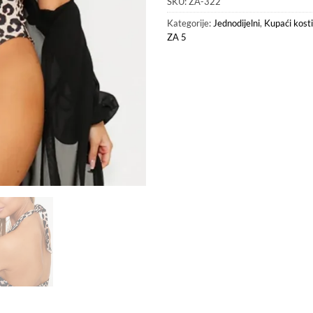
SKU:
ZA-322
Kategorije:
Jednodijelni
,
Kupaći kost
ZA 5