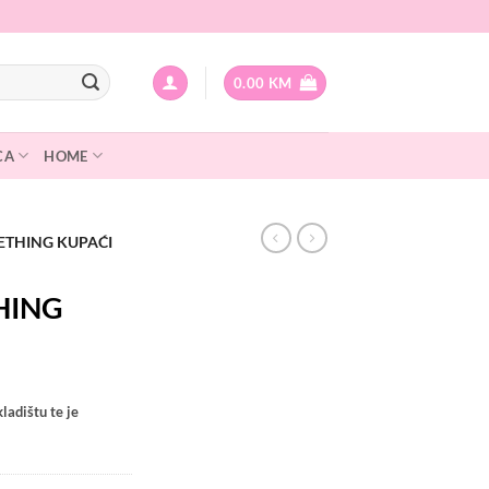
0.00
KM
CA
HOME
ETHING KUPAĆI
HING
ladištu te je