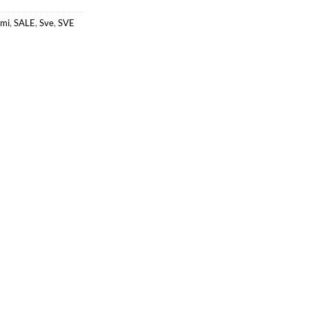
imi
,
SALE
,
Sve
,
SVE