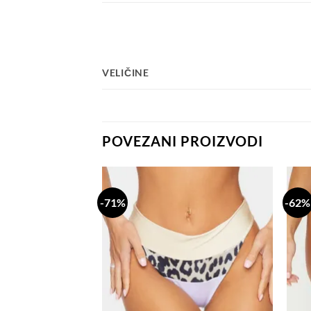
VELIČINE
POVEZANI PROIZVODI
-71%
-62%
Dodaj
Dodaj
na
na
listu
listu
želja
želja