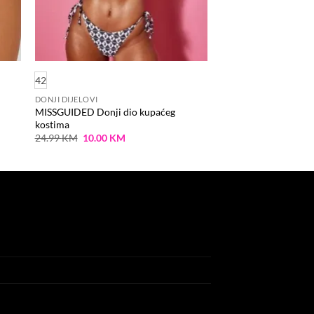
42
DONJI DIJELOVI
MISSGUIDED Donji dio kupaćeg
kostima
Original
Current
24.99
KM
10.00
KM
price
price
was:
is:
24.99 KM.
10.00 KM.