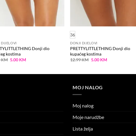
36
 DIJELOVI
DONJI DIJELOVI
TYLITTLETHING Donji dio
PRETTYLITTLETHING Donji dio
eg kostima
kupaćeg kostima
Original
Current
Original
Current
9
KM
5.00
KM
12.99
KM
5.00
KM
price
price
price
price
was:
is:
was:
is:
12.99 KM.
5.00 KM.
12.99 KM.
5.00 KM.
MOJ NALOG
Moj nalog
Moje narudžbe
Lista želja