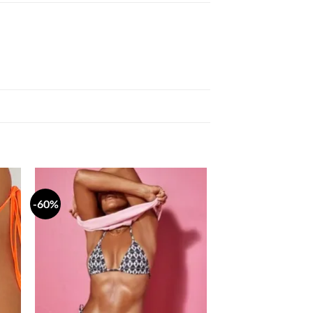
-60%
daj
Dodaj
a
na
stu
listu
lja
želja