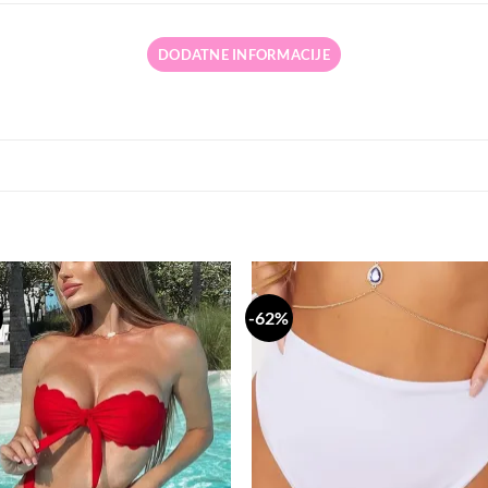
DODATNE INFORMACIJE
-62%
Dodaj
Do
na
n
listu
li
želja
že