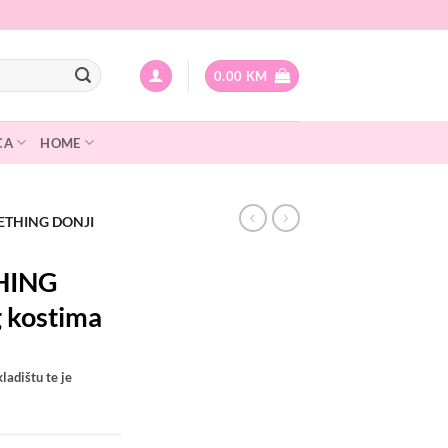
0.00
KM
CA
HOME
ETHING DONJI
HING
g kostima
ladištu te je