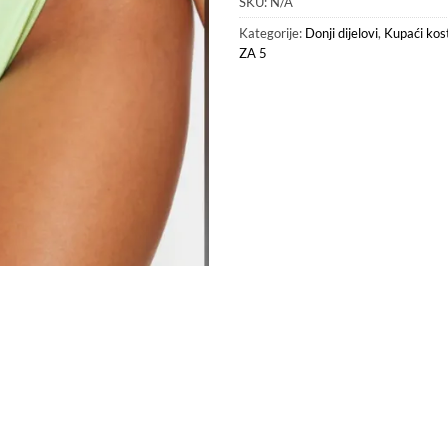
SKU:
N/A
Kategorije:
Donji dijelovi
,
Kupaći kos
ZA 5