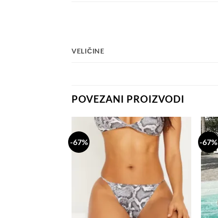
VELIČINE
POVEZANI PROIZVODI
-67%
-67%
Dodaj
Dodaj
na
na
listu
listu
želja
želja