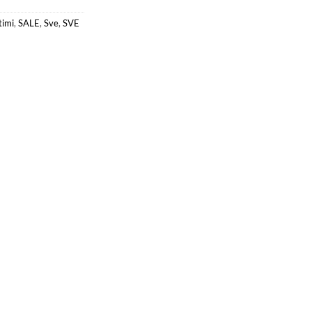
timi
,
SALE
,
Sve
,
SVE