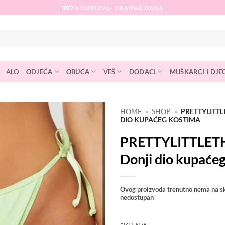
BRZA DOSTAVA- 2 RADNA DANA
ALO
ODJEĆA
OBUĆA
VEŠ
DODACI
MUŠKARCI I DJE
HOME
»
SHOP
»
PRETTYLITTL
DIO KUPAĆEG KOSTIMA
Dodaj
PRETTYLITTLET
na
listu
Donji dio kupaće
želja
Ovog proizvoda trenutno nema na sk
nedostupan