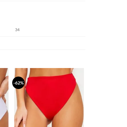
34
-62%
daj
Dodaj
a
na
stu
listu
lja
želja