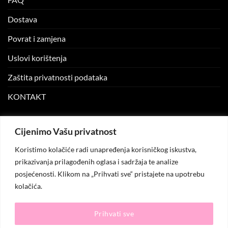
Dostava
Povrat i zamjena
Uslovi korištenja
Zaštita privatnosti podataka
KONTAKT
MOJ NALOG
Cijenimo Vašu privatnost
Koristimo kolačiće radi unapređenja korisničkog iskustva,
Moj nalog
prikazivanja prilagođenih oglasa i sadržaja te analize
posjećenosti. Klikom na „Prihvati sve“ pristajete na upotrebu
Moje narudžbe
kolačića.
Lista želja
Prihvati sve
© 2026
KO.MODA
. Sva prava zadržana.