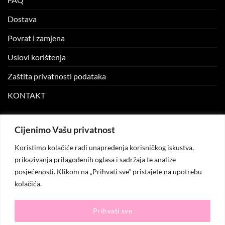
Dostava
Povrat i zamjena
Uslovi korištenja
Zaštita privatnosti podataka
KONTAKT
MOJ NALOG
Cijenimo Vašu privatnost
Koristimo kolačiće radi unapređenja korisničkog iskustva,
Moj nalog
prikazivanja prilagođenih oglasa i sadržaja te analize
posjećenosti. Klikom na „Prihvati sve“ pristajete na upotrebu
Moje narudžbe
kolačića.
Lista želja
Prihvati sve
© 2026
KO.MODA
. Sva prava zadržana.