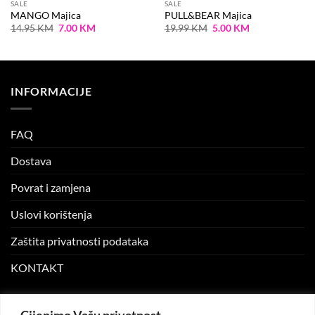
SALE
SALE
MANGO Majica
PULL&BEAR Majica
Original
Current
Original
Current
14.95
KM
7.00
KM
19.99
KM
5.00
KM
price
price
price
price
was:
is:
was:
is:
14.95 KM.
7.00 KM.
19.99 KM.
5.00 KM.
INFORMACIJE
FAQ
Dostava
Povrat i zamjena
Uslovi korištenja
Zaštita privatnosti podataka
KONTAKT
MOJ NALOG
Cijenimo Vašu privatnost