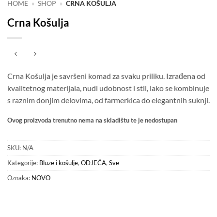
HOME
»
SHOP
»
CRNA KOŠULJA
Crna Košulja
Crna Košulja je savršeni komad za svaku priliku. Izrađena od
kvalitetnog materijala, nudi udobnost i stil, lako se kombinuje
s raznim donjim delovima, od farmerkica do elegantnih suknji.
Ovog proizvoda trenutno nema na skladištu te je nedostupan
SKU:
N/A
Kategorije:
Bluze i košulje
,
ODJEĆA
,
Sve
Oznaka:
NOVO