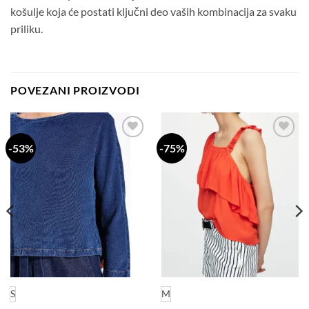
košulje koja će postati ključni deo vaših kombinacija za svaku
priliku.
POVEZANI PROIZVODI
-53%
-75%
Dodaj
Dodaj
na
na
listu
listu
želja
želja
S
M