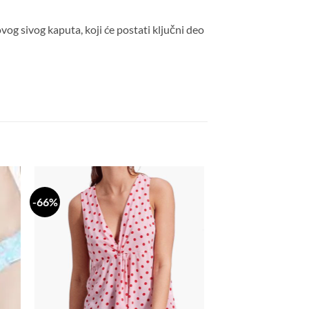
 ovog sivog kaputa, koji će postati ključni deo
-66%
daj
Dodaj
a
na
stu
listu
lja
želja