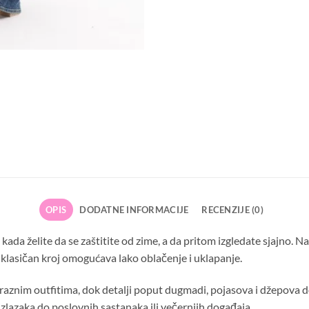
OPIS
DODATNE INFORMACIJE
RECENZIJE (0)
 kada želite da se zaštitite od zime, a da pritom izgledate sjajno. 
 klasičan kroj omogućava lako oblačenje i uklapanje.
a raznim outfitima, dok detalji poput dugmadi, pojasova i džepova 
 izlazaka do poslovnih sastanaka ili večernjih događaja.