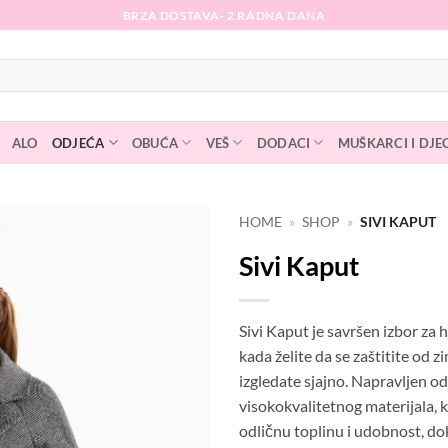
BRZA DOSTAVA- 2 RADNA DANA
ALO
ODJEĆA
OBUĆA
VEŠ
DODACI
MUŠKARCI I DJE
HOME
»
SHOP
»
SIVI KAPUT
Sivi Kaput
Dodaj
na
listu
želja
Sivi Kaput je savršen izbor za 
kada želite da se zaštitite od z
izgledate sjajno. Napravljen od
visokokvalitetnog materijala, 
odličnu toplinu i udobnost, dok