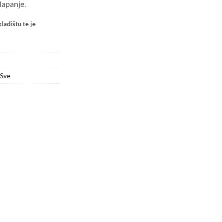
lapanje.
ladištu te je
Sve