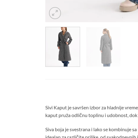
Sivi Kaput je savršen izbor za hladnije vreme
kaput pruža odličnu toplinu i udobnost, dok
Siva boja je svestrana i lako se kombinuje s
idealan za različite prilike, od svakodnevnih