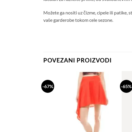
Možete ga nositi uz čizme, cipele ili patike, 
vaše garderobe tokom cele sezone.
POVEZANI PROIZVODI
-67%
-65%
Dodaj
Dodaj
na
na
listu
listu
želja
želja