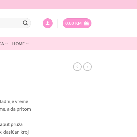
0.00
KM
CA
HOME
hladnije vreme
ime, a da pritom
kaput pruža
 klasičan kroj