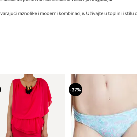
stvarajući raznolike i moderni kombinacije. Uživajte u toplini i stilu
-37%
Dodaj
Do
na
n
listu
li
želja
že