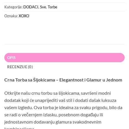
Kategorije:
DODACI
,
Sve
,
Torbe
Oznaka:
XOXO
OPIS
RECENZIJE (0)
Crna Torba sa Šljokicama – Elegantnost i Glamur u Jednom
Otkrijte našu crnu torbu sa šljokicama, savršeni modni
dodatak koji će unaprijediti vaš stil i dodati dašak luksuza
vašem izgledu. Ova torba je idealna za svaku prigodu, bilo da
se radi o večernjem izlasku, posebnom događaju ili
jednostavnom dodavanju glamura svakodnevnim
kombinacijama.