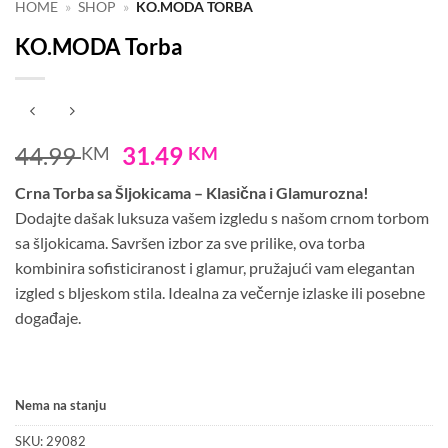
HOME
»
SHOP
»
KO.MODA TORBA
KO.MODA Torba
Original
Current
44.99
31.49
KM
KM
price
price
Crna Torba sa Šljokicama – Klasična i Glamurozna!
was:
is:
Dodajte dašak luksuza vašem izgledu s našom crnom torbom
44.99 KM.
31.49 KM.
sa šljokicama. Savršen izbor za sve prilike, ova torba
kombinira sofisticiranost i glamur, pružajući vam elegantan
izgled s bljeskom stila. Idealna za večernje izlaske ili posebne
događaje.
Nema na stanju
SKU:
29082