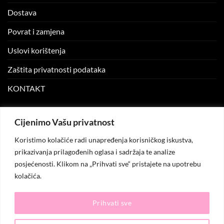
Dostava
Povrat i zamjena
Uslovi korištenja
Zaštita privatnosti podataka
KONTAKT
MOJ NALOG
Cijenimo Vašu privatnost
Koristimo kolačiće radi unapređenja korisničkog iskustva,
Moj nalog
prikazivanja prilagođenih oglasa i sadržaja te analize
posjećenosti. Klikom na „Prihvati sve“ pristajete na upotrebu
Moje narudžbe
kolačića.
Lista želja
Prihvati sve
© 2026
KO.MODA
. Sva prava zadržana.