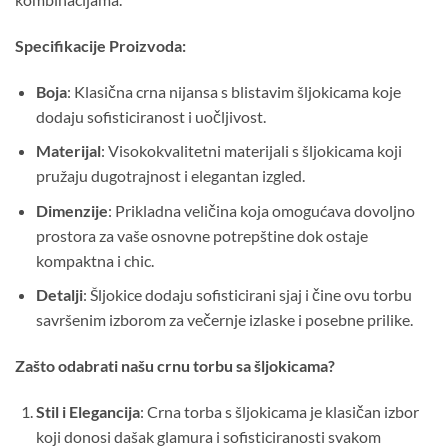
Specifikacije Proizvoda:
Boja
: Klasična crna nijansa s blistavim šljokicama koje
dodaju sofisticiranost i uočljivost.
Materijal
: Visokokvalitetni materijali s šljokicama koji
pružaju dugotrajnost i elegantan izgled.
Dimenzije
: Prikladna veličina koja omogućava dovoljno
prostora za vaše osnovne potrepštine dok ostaje
kompaktna i chic.
Detalji
: Šljokice dodaju sofisticirani sjaj i čine ovu torbu
savršenim izborom za večernje izlaske i posebne prilike.
Zašto odabrati našu crnu torbu sa šljokicama?
Stil i Elegancija
: Crna torba s šljokicama je klasičan izbor
koji donosi dašak glamura i sofisticiranosti svakom