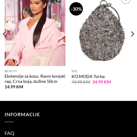
-30%
Dodaj
Dodaj
na
na
listu
listu
želja
želja
BEAUTY
SVE
Ekstenzije za kosu: Ravni konjski
KO.MODA Torba
rep, Crna boja, dužine 50cm
Original
Current
49.99
KM
34.99
KM
price
price
14.99
KM
was:
is:
49.99 KM.
34.99 KM.
INFORMACIJE
FAQ