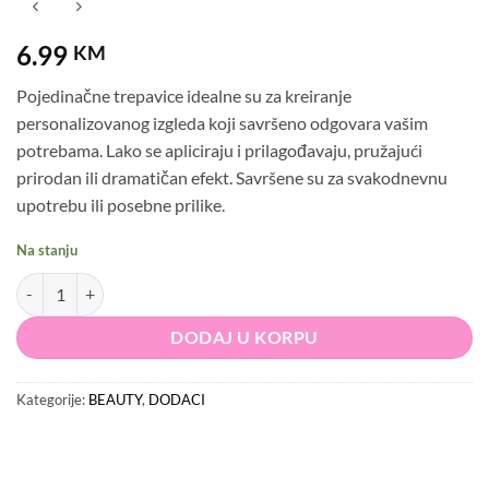
6.99
KM
Pojedinačne trepavice idealne su za kreiranje
personalizovanog izgleda koji savršeno odgovara vašim
potrebama. Lako se apliciraju i prilagođavaju, pružajući
prirodan ili dramatičan efekt. Savršene su za svakodnevnu
upotrebu ili posebne prilike.
Na stanju
Pojedinačne trepavice količina
DODAJ U KORPU
Kategorije:
BEAUTY
,
DODACI