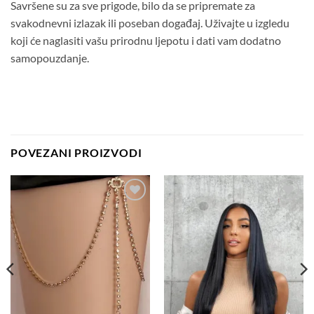
Savršene su za sve prigode, bilo da se pripremate za
svakodnevni izlazak ili poseban događaj. Uživajte u izgledu
koji će naglasiti vašu prirodnu ljepotu i dati vam dodatno
samopouzdanje.
POVEZANI PROIZVODI
Dodaj
Dodaj
na
na
listu
listu
želja
želja