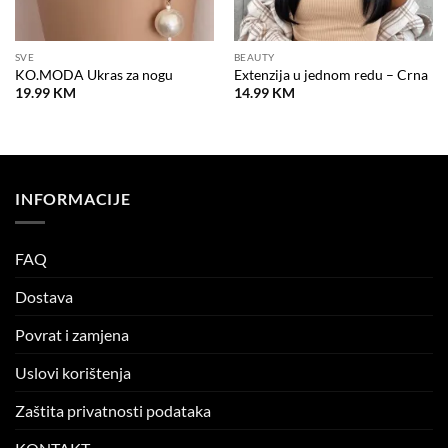
SVE
BEAUTY
KO.MODA Ukras za nogu
Extenzija u jednom redu – Crna
19.99
KM
14.99
KM
INFORMACIJE
FAQ
Dostava
Povrat i zamjena
Uslovi korištenja
Zaštita privatnosti podataka