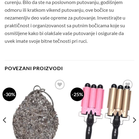
curenju. Bilo da ste na poslovnom putovanju, godišnjem
odmoru ili kratkom vikend putovanju, ove bočice su
nezamenljiv deo vaše opreme za putovanje. Investirajte u
praktičnost i organizovanost sa putnim bočicama koje su
osmišljene kako bi olakšale vaše putovanje i osigurale da
uvek imate svoje bitne tečnosti pri ruci.
POVEZANI PROIZVODI
-30%
-25%
Dodaj
Dodaj
na
na
listu
listu
želja
želja