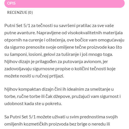
OPIS
RECENZIJE (0)
Putni Set 5/1 za tečnosti su savršeni pratilac za sve vaše
putne avanture. Napravljene od visokokvalitetnih materijala
otpornih na curenje i oštećenja, ove bočice vam omogućavaju
da sigurno prenosite svoje omiljene tečne proizvode kao što
su šamponi, losioni, gelovi za tuširanje i još mnogo toga.
Njihov dizajn je prilagođen za putovanja avionom, jer
zadovoljavaju sigurnosne propise o količini tečnosti koje
možete nositi u ručnoj prtljazi.
Njihov kompaktan dizajn čini ih idealnim za smeštanje u
torbe, ručne torbe ili čak džepove, pružajući vam sigurnost i
udobnost kada ste u pokretu.
Sa Putni Set 5/1 možete uživati u svim prednostima svojih
omiljenih kozmetičkih proizvoda bez brige o neredu ili