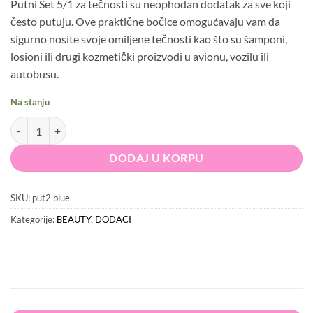
Putni Set 5/1 za tečnosti su neophodan dodatak za sve koji
često putuju. Ove praktične bočice omogućavaju vam da
sigurno nosite svoje omiljene tečnosti kao što su šamponi,
losioni ili drugi kozmetički proizvodi u avionu, vozilu ili
autobusu.
Na stanju
Putni Set 5/1 količina
DODAJ U KORPU
SKU:
put2 blue
Kategorije:
BEAUTY
,
DODACI