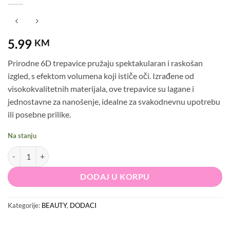
5.99
KM
Prirodne 6D trepavice pružaju spektakularan i raskošan
izgled, s efektom volumena koji ističe oči. Izrađene od
visokokvalitetnih materijala, ove trepavice su lagane i
jednostavne za nanošenje, idealne za svakodnevnu upotrebu
ili posebne prilike.
Na stanju
Prirodne 6D Trepavice količina
DODAJ U KORPU
Kategorije:
BEAUTY
,
DODACI