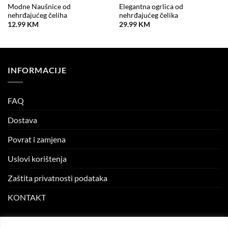
Modne Naušnice od
Elegantna ogrlica od
nehrđajućeg čeliha
nehrđajućeg čelika
12.99
KM
29.99
KM
INFORMACIJE
FAQ
Dostava
Povrat i zamjena
Uslovi korištenja
Zaštita privatnosti podataka
KONTAKT
MOJ NALOG