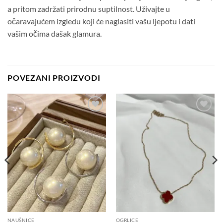
a pritom zadržati prirodnu suptilnost. Uživajte u
očaravajućem izgledu koji će naglasiti vašu ljepotu i dati
vašim očima dašak glamura.
POVEZANI PROIZVODI
Dodaj
Dodaj
na
na
listu
listu
želja
želja
NAUŠNICE
OGRLICE