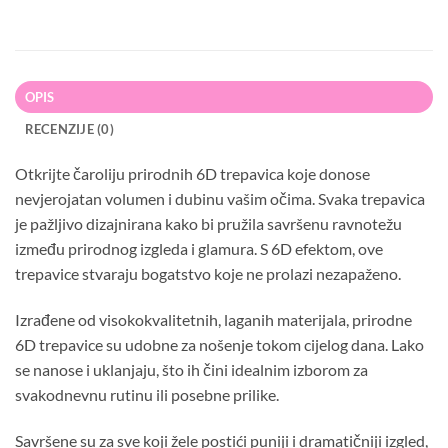
OPIS
RECENZIJE (0)
Otkrijte čaroliju prirodnih 6D trepavica koje donose
nevjerojatan volumen i dubinu vašim očima. Svaka trepavica
je pažljivo dizajnirana kako bi pružila savršenu ravnotežu
između prirodnog izgleda i glamura. S 6D efektom, ove
trepavice stvaraju bogatstvo koje ne prolazi nezapaženo.
Izrađene od visokokvalitetnih, laganih materijala, prirodne
6D trepavice su udobne za nošenje tokom cijelog dana. Lako
se nanose i uklanjaju, što ih čini idealnim izborom za
svakodnevnu rutinu ili posebne prilike.
Savršene su za sve koji žele postići puniji i dramatičniji izgled,