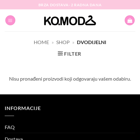
Skip
BRZA DOSTAVA- 2 RADNA DANA
to
content
HOME
»
SHOP
»
DVODIJELNI
FILTER
Nisu pronađeni proizvodi koji odgovaraju vašem odabiru.
INFORMACIJE
FAQ
Dostava