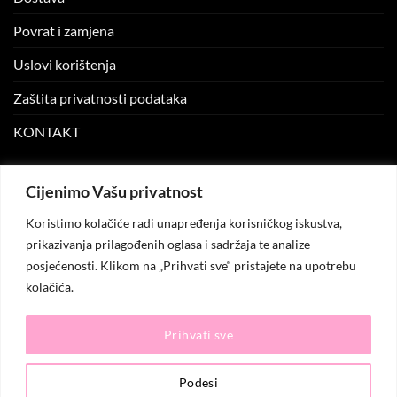
Povrat i zamjena
Uslovi korištenja
Zaštita privatnosti podataka
KONTAKT
MOJ NALOG
Cijenimo Vašu privatnost
Koristimo kolačiće radi unapređenja korisničkog iskustva,
Moj nalog
prikazivanja prilagođenih oglasa i sadržaja te analize
posjećenosti. Klikom na „Prihvati sve“ pristajete na upotrebu
Moje narudžbe
kolačića.
Lista želja
Prihvati sve
© 2026
KO.MODA
. Sva prava zadržana.
Podesi