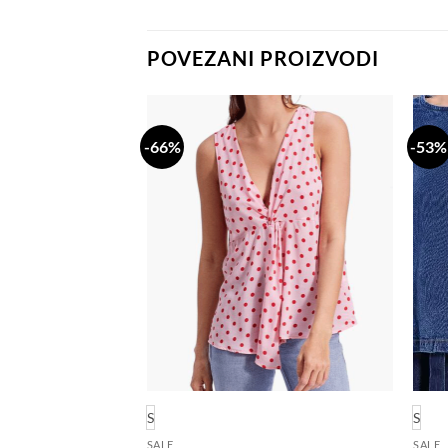
POVEZANI PROIZVODI
-66%
-53%
Dodaj
Dodaj
na
na
listu
listu
želja
želja
S
S
SALE
SALE