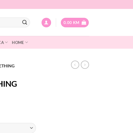
0.00
KM
CA
HOME
LETHING
HING