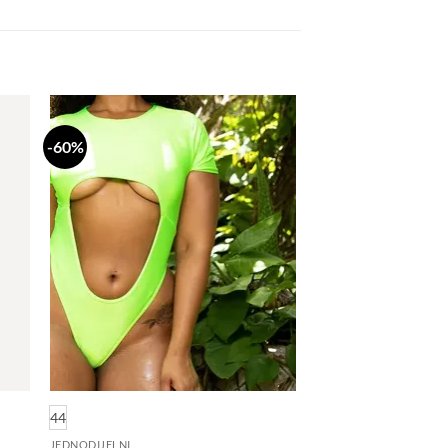
-60%
daj
Dodaj
a
na
stu
listu
lja
želja
44
JEDNODIJELNI