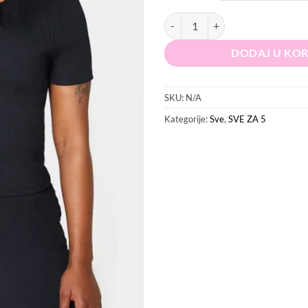
PRETTYLITTLETHING Biciklističk
DODAJ U KO
SKU:
N/A
Kategorije:
Sve
,
SVE ZA 5