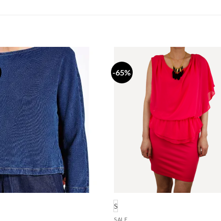
-65%
Dodaj
Do
na
n
listu
li
želja
že
S
SALE