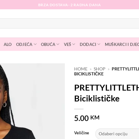
BRZA DOSTAVA- 2 RADNA DANA
ALO
ODJEĆA
OBUĆA
VEŠ
DODACI
MUŠKARCI I DJE
HOME
»
SHOP
»
PRETTYLITT
BICIKLISTIČKE
Dodaj
PRETTYLITTLET
na
listu
Biciklističke
želja
5.00
KM
Veličine