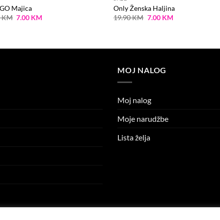
O Majica
Only Ženska Haljina
Original
Current
Original
Current
5
KM
7.00
KM
19.90
KM
7.00
KM
price
price
price
price
was:
is:
was:
is:
14.95 KM.
7.00 KM.
19.90 KM.
7.00 KM.
MOJ NALOG
Moj nalog
Moje narudžbe
Lista želja