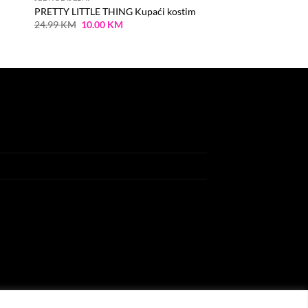
PRETTY LITTLE THING Kupaći kostim
Original
Current
24.99
KM
10.00
KM
price
price
was:
is:
24.99 KM.
10.00 KM.