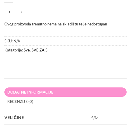
Ovog proizvoda trenutno nema na skladištu te je nedostupan
SKU:
N/A
Kategorije:
Sve
,
SVE ZA 5
DODATNE INFORMACIJE
RECENZIJE (0)
VELIČINE
S/M