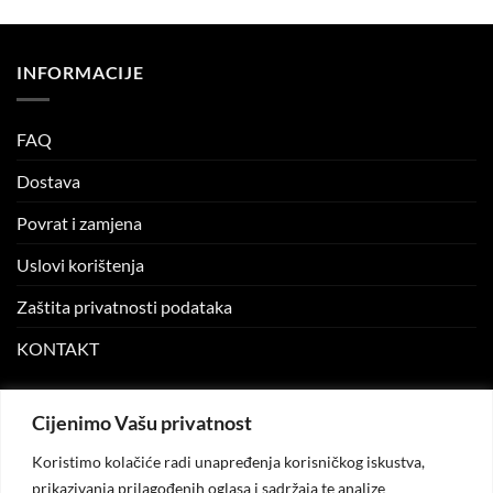
INFORMACIJE
FAQ
Dostava
Povrat i zamjena
Uslovi korištenja
Zaštita privatnosti podataka
KONTAKT
MOJ NALOG
Cijenimo Vašu privatnost
Koristimo kolačiće radi unapređenja korisničkog iskustva,
Moj nalog
prikazivanja prilagođenih oglasa i sadržaja te analize