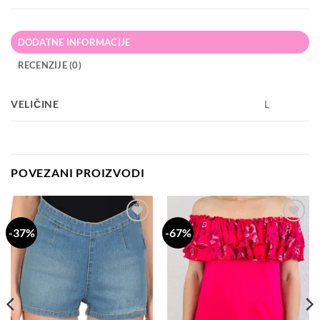
DODATNE INFORMACIJE
RECENZIJE (0)
VELIČINE
L
POVEZANI PROIZVODI
-37%
-67%
Dodaj
Dodaj
na
na
listu
listu
želja
želja