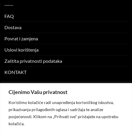
FAQ
Dostava
Povrat i zamjena
Uslovi korištenja
Zaštita privatnosti podataka
KONTAKT
MOJ NALOG
Cijenimo Vašu privatnost
Koristimo kolačiće radi unapređenja korisničkog iskustva,
Moj nalog
prikazivanja prilagođenih oglasa i sadržaja te analize
posjećenosti. Klikom na „Prihvati sve“ pristajete na upotrebu
Moje narudžbe
kolačića.
Lista želja