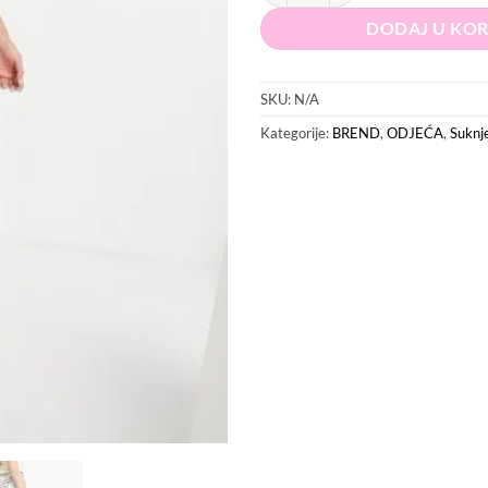
DODAJ U KO
SKU:
N/A
Kategorije:
BREND
,
ODJEĆA
,
Suknj