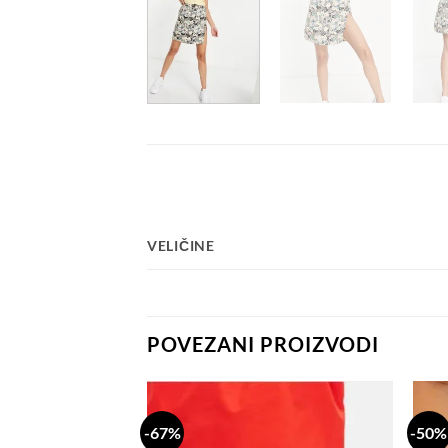
VELIČINE
POVEZANI PROIZVODI
-67%
-50%
Dodaj
Dodaj