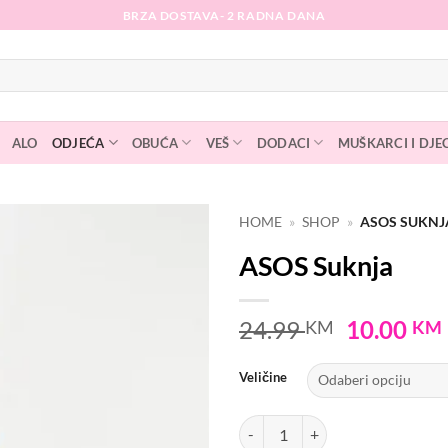
BRZA DOSTAVA- 2 RADNA DANA
ALO
ODJEĆA
OBUĆA
VEŠ
DODACI
MUŠKARCI I DJE
HOME
»
SHOP
»
ASOS SUKNJ
ASOS Suknja
Dodaj
na
listu
Original
24.99
10.00
KM
KM
želja
price
was:
Veličine
24.99 KM
ASOS Suknja količina