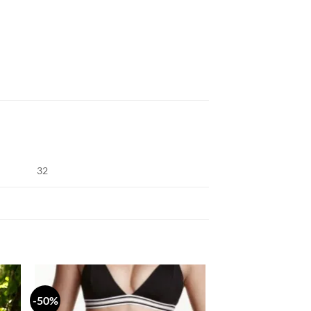
32
-50%
daj
Dodaj