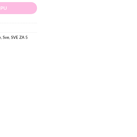
RPU
e
,
Sve
,
SVE ZA 5