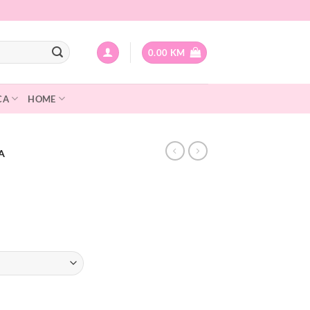
0.00
KM
CA
HOME
A
Current
price
is:
.
10.00 KM.