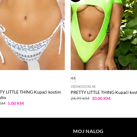
na
n
listu
li
želja
že
44
JEDNODIJELNI
TY LITTLE THING Kupaći kostim
PRETTY LITTLE THING Kupaći kos
 dio
Original
Current
24.99
KM
10.00
KM
price
price
Original
Current
KM
5.00
KM
was:
is:
price
price
24.99 KM.
10.00 KM.
was:
is:
9.99 KM.
5.00 KM.
MOJ NALOG