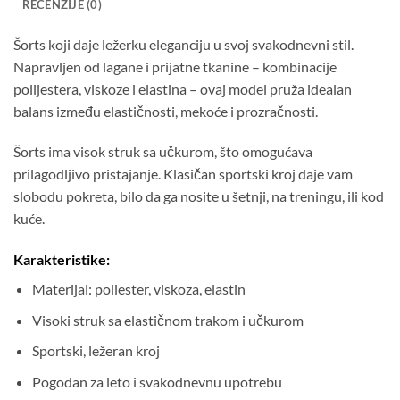
RECENZIJE (0)
Šorts koji daje ležerku eleganciju u svoj svakodnevni stil.
Napravljen od lagane i prijatne tkanine – kombinacije
polijestera, viskoze i elastina – ovaj model pruža idealan
balans između elastičnosti, mekoće i prozračnosti.
Šorts ima visok struk sa učkurom, što omogućava
prilagodljivo pristajanje. Klasičan sportski kroj daje vam
slobodu pokreta, bilo da ga nosite u šetnji, na treningu, ili kod
kuće.
Karakteristike:
Materijal: poliester, viskoza, elastin
Visoki struk sa elastičnom trakom i učkurom
Sportski, ležeran kroj
Pogodan za leto i svakodnevnu upotrebu