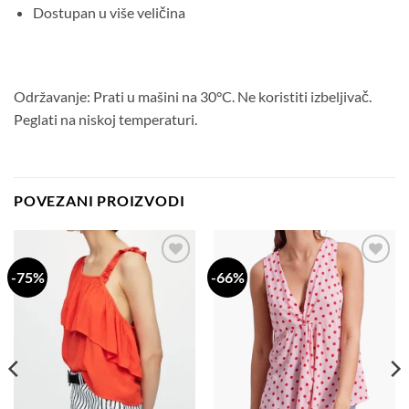
Dostupan u više veličina
Održavanje: Prati u mašini na 30°C. Ne koristiti izbeljivač.
Peglati na niskoj temperaturi.
POVEZANI PROIZVODI
-75%
-66%
Dodaj
Dodaj
na
na
listu
listu
želja
želja