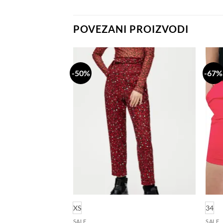
POVEZANI PROIZVODI
-50%
-67%
Dodaj
Dodaj
na
na
listu
listu
želja
želja
XS
34
SALE
SALE