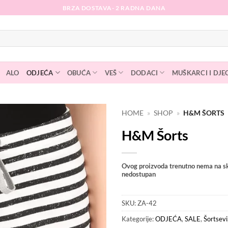
BRZA DOSTAVA- 2 RADNA DANA
ALO
ODJEĆA
OBUĆA
VEŠ
DODACI
MUŠKARCI I DJE
HOME
»
SHOP
»
H&M ŠORTS
H&M Šorts
Dodaj
na
listu
želja
Ovog proizvoda trenutno nema na sk
nedostupan
SKU:
ZA-42
Kategorije:
ODJEĆA
,
SALE
,
Šortsevi