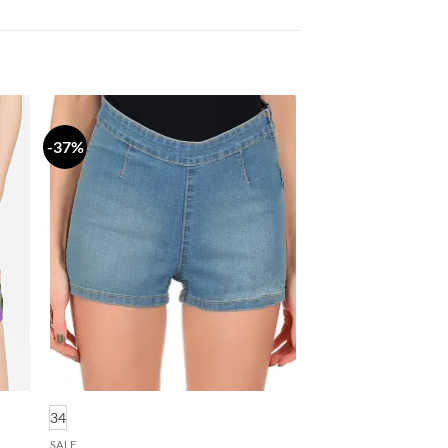
-37%
daj
Dodaj
a
na
stu
listu
lja
želja
34
SALE