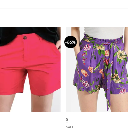
-66%
Dodaj
Do
na
n
listu
li
želja
že
S
SALE