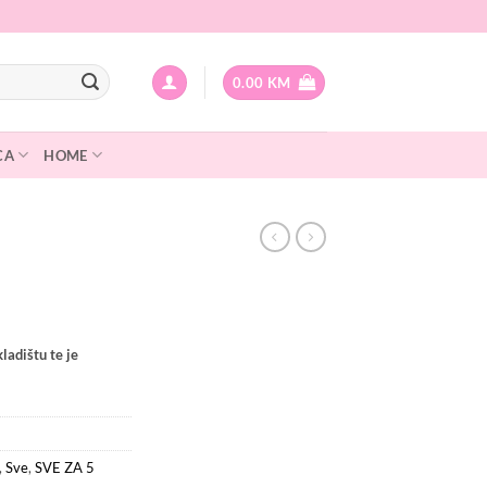
0.00
KM
CA
HOME
ladištu te je
,
Sve
,
SVE ZA 5