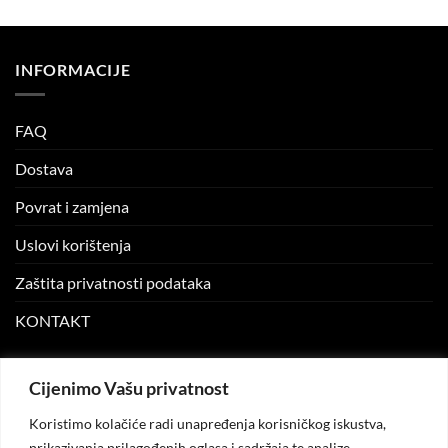
14.99 KM.
5.00 KM.
was:
is:
12.99 KM.
5.00 KM.
INFORMACIJE
FAQ
Dostava
Povrat i zamjena
Uslovi korištenja
Zaštita privatnosti podataka
KONTAKT
MOJ NALOG
Cijenimo Vašu privatnost
Koristimo kolačiće radi unapređenja korisničkog iskustva,
Moj nalog
prikazivanja prilagođenih oglasa i sadržaja te analize