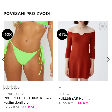
POVEZANI PROIZVODI
-62%
-67%
Dodaj
Dodaj
na
na
listu
listu
želja
želja
32
34
36
38
M
DONJI DIJELOVI
ODJEĆA
PRETTY LITTLE THING Kupaći
PULL&BEAR Haljina
kostim donji dio
Original
Current
14.99
KM
5.00
KM
price
price
Original
Current
12.99
KM
5.00
KM
was:
is:
price
price