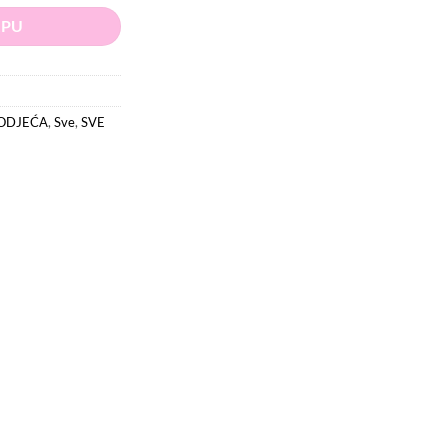
RPU
ODJEĆA
,
Sve
,
SVE