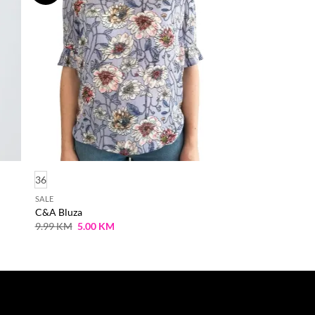
a
na
stu
listu
lja
želja
36
SALE
C&A Bluza
Original
Current
9.99
KM
5.00
KM
price
price
was:
is:
9.99 KM.
5.00 KM.