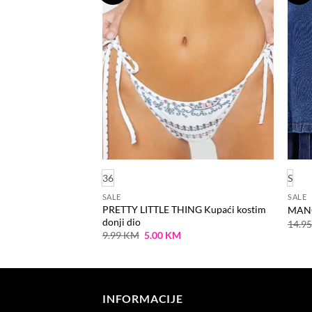
na
na
listu
listu
želja
želja
36
S
SALE
SALE
PRETTY LITTLE THING Kupaći kostim
MANG
donji dio
Current
M
14.9
price
Original
Current
9.99
KM
5.00
KM
is:
price
price
M.
10.00 KM.
was:
is:
9.99 KM.
5.00 KM.
INFORMACIJE