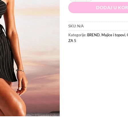
DODAJ U KO
SKU:
N/A
Kategorije:
BREND
,
Majice i topovi
,
ZA 5