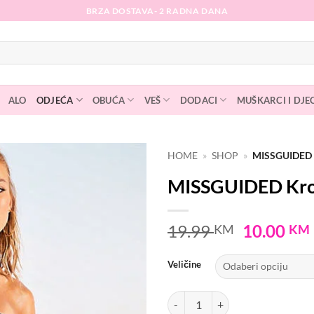
BRZA DOSTAVA- 2 RADNA DANA
ALO
ODJEĆA
OBUĆA
VEŠ
DODACI
MUŠKARCI I DJE
HOME
»
SHOP
»
MISSGUIDED
MISSGUIDED Kro
Dodaj
na
listu
Original
19.99
10.00
KM
KM
želja
price
was:
Veličine
19.99 KM
MISSGUIDED Krop top količina