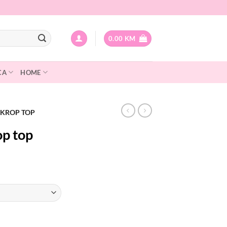
0.00
KM
CA
HOME
 KROP TOP
p top
Current
price
is:
.
10.00 KM.