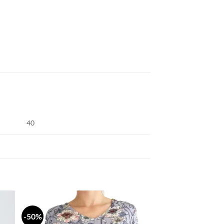
40
-50%
daj
Dodaj