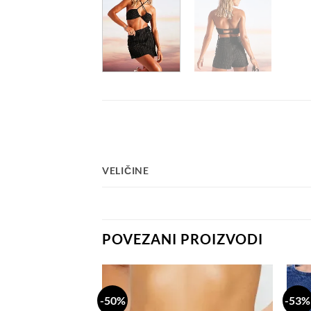
VELIČINE
POVEZANI PROIZVODI
-50%
-53%
Dodaj
Dodaj