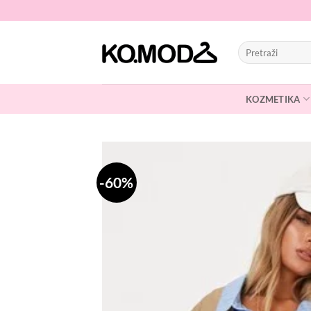
Skip
to
content
Pretraži:
KOZMETIKA
-60%