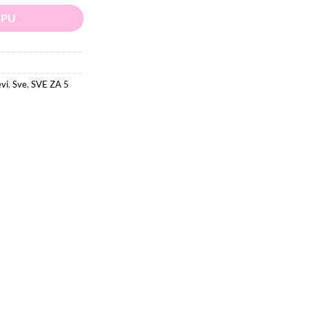
RPU
evi
,
Sve
,
SVE ZA 5