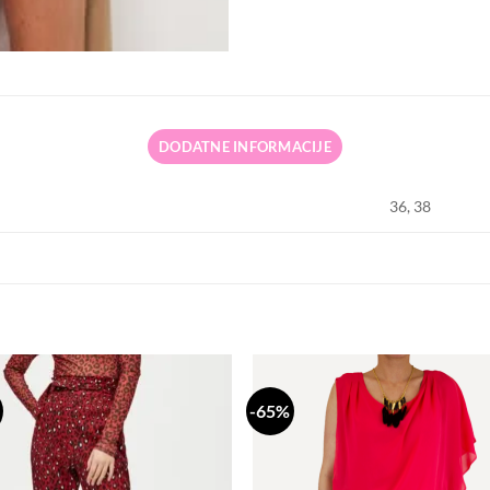
DODATNE INFORMACIJE
36, 38
-65%
Dodaj
Do
na
n
listu
li
želja
že