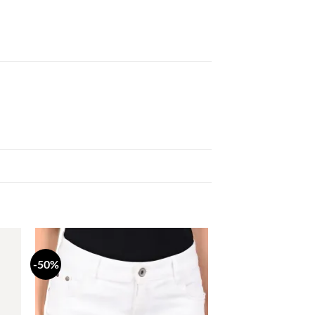
-50%
daj
Dodaj
a
na
stu
listu
lja
želja