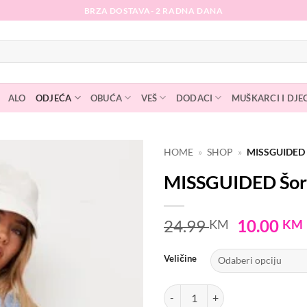
BRZA DOSTAVA- 2 RADNA DANA
ALO
ODJEĆA
OBUĆA
VEŠ
DODACI
MUŠKARCI I DJE
HOME
»
SHOP
»
MISSGUIDED
MISSGUIDED Šor
Dodaj
na
listu
Original
24.99
10.00
KM
KM
želja
price
was:
Veličine
24.99 KM
MISSGUIDED Šorts količina