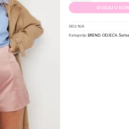
DODAJ U KO
SKU:
N/A
Kategorije:
BREND
,
ODJEĆA
,
Šorts