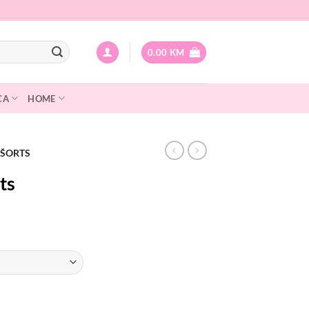
0.00
KM
CA
HOME
 ŠORTS
ts
Current
price
is:
.
10.00 KM.