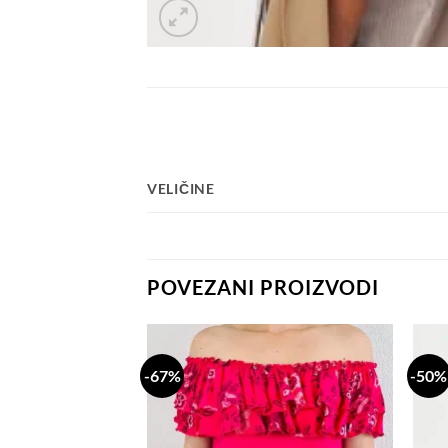
VELIČINE
POVEZANI PROIZVODI
-67%
-50%
Dodaj
Dodaj
na
na
listu
listu
želja
želja