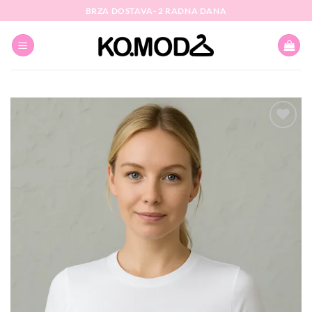
Skip
BRZA DOSTAVA- 2 RADNA DANA
to
content
Dodaj
na
listu
želja