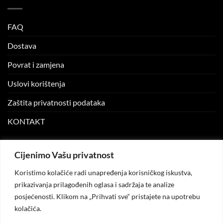
FAQ
Dostava
Povrat i zamjena
Uslovi korištenja
Zaštita privatnosti podataka
KONTAKT
MOJ NALOG
Cijenimo Vašu privatnost
Koristimo kolačiće radi unapređenja korisničkog iskustva,
Moj nalog
prikazivanja prilagođenih oglasa i sadržaja te analize
posjećenosti. Klikom na „Prihvati sve“ pristajete na upotrebu
Moje narudžbe
kolačića.
Lista želja