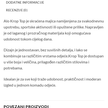
DODATNE INFORMACIJE
RECENZIJE (0)
Alo Krop Top je skraćena majica namijenjena za svakodnevnu
upotrebu, sportske aktivnosti ili opuštene prilike. Napravljen
je od laganog i prozračnog materijala koji omogućava
udobnost tokom cijelog dana.
Dizajn je jednostavan, bez suvišnih detalja, i lako se
kombinuje sa različitim vrstama odjeće.Krop Top je dostupan
u više boja i veličina, prilagođen različitim stilovima i
potrebama.
Idealan je za sve koji traže udobnost, praktičnost i moderan
izgled u jednom komadu odjeće.
POVEZANI PROIZVODI