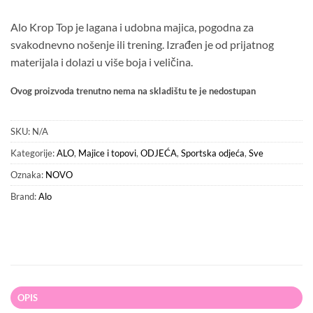
Alo Krop Top je lagana i udobna majica, pogodna za
svakodnevno nošenje ili trening. Izrađen je od prijatnog
materijala i dolazi u više boja i veličina.
Ovog proizvoda trenutno nema na skladištu te je nedostupan
SKU:
N/A
Kategorije:
ALO
,
Majice i topovi
,
ODJEĆA
,
Sportska odjeća
,
Sve
Oznaka:
NOVO
Brand:
Alo
OPIS