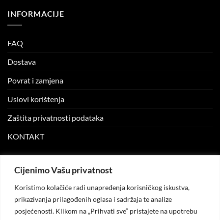
INFORMACIJE
FAQ
Dostava
Povrat i zamjena
Uslovi korištenja
Zaštita privatnosti podataka
KONTAKT
MOJ NALOG
Cijenimo Vašu privatnost
Koristimo kolačiće radi unapređenja korisničkog iskustva,
Moj nalog
prikazivanja prilagođenih oglasa i sadržaja te analize
posjećenosti. Klikom na „Prihvati sve“ pristajete na upotrebu
Moje narudžbe