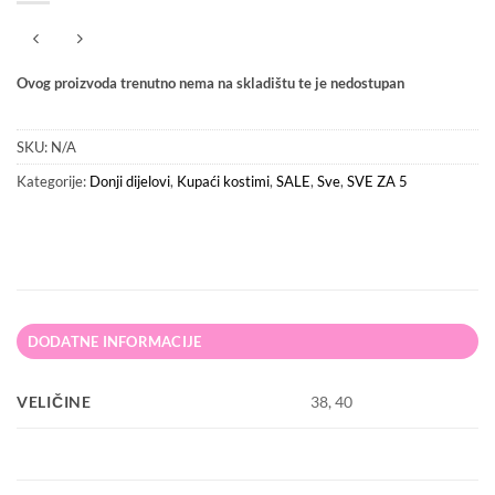
Ovog proizvoda trenutno nema na skladištu te je nedostupan
SKU:
N/A
Kategorije:
Donji dijelovi
,
Kupaći kostimi
,
SALE
,
Sve
,
SVE ZA 5
DODATNE INFORMACIJE
VELIČINE
38, 40