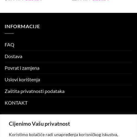
price
price
price
price
was:
is:
was:
is:
14.99 KM.
5.00 KM.
12.99 KM.
5.00 KM.
INFORMACIJE
FAQ
Dostava
Povrat i zamjena
Uslovi korištenja
Zaštita privatnosti podataka
KONTAKT
MOJ NALOG
Cijenimo Vašu privatnost
Koristimo kolačiće radi unapređenja korisničkog iskustva,