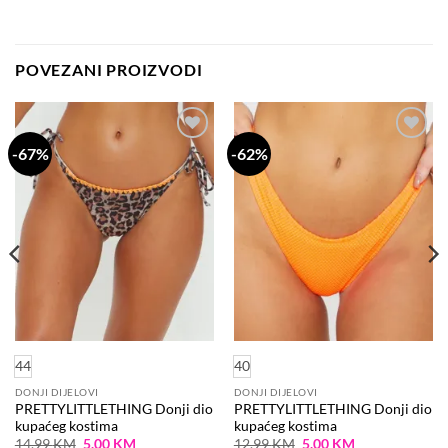
POVEZANI PROIZVODI
-67%
-62%
Dodaj
Dodaj
na
na
listu
listu
želja
želja
44
40
DONJI DIJELOVI
DONJI DIJELOVI
PRETTYLITTLETHING Donji dio
PRETTYLITTLETHING Donji dio
kupaćeg kostima
kupaćeg kostima
Original
Current
Original
Current
14.99
KM
5.00
KM
12.99
KM
5.00
KM