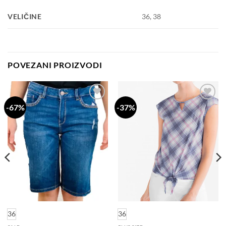
VELIČINE
36, 38
POVEZANI PROIZVODI
-67%
-37%
Dodaj
Dodaj
na
na
listu
listu
želja
želja
36
36